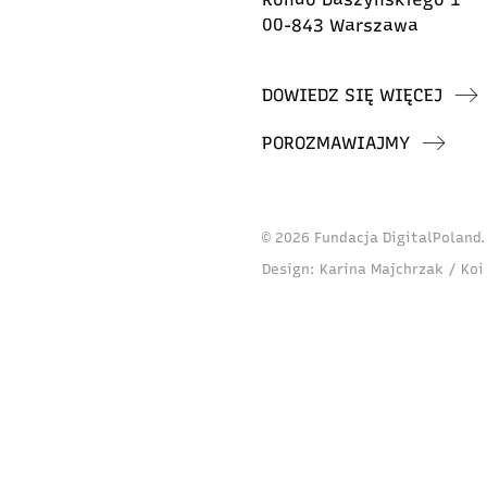
00-843 Warszawa
DOWIEDZ SIĘ WIĘCEJ
POROZMAWIAJMY
© 2026 Fundacja DigitalPoland
Design:
Karina Majchrzak / Koi