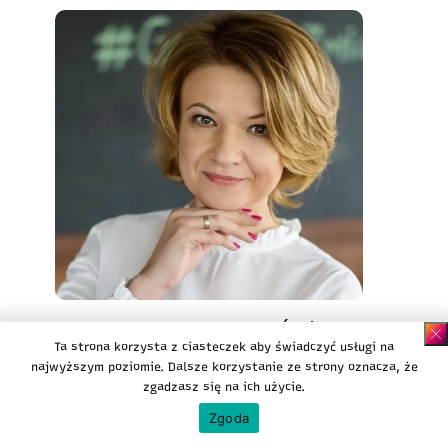
Małgorzata Ściślak
Ta strona korzysta z ciasteczek aby świadczyć usługi na
Dyrektor ds. marketingu i
najwyższym poziomie. Dalsze korzystanie ze strony oznacza, że
rozwoju nowych przedsięwzięć,
zgadzasz się na ich użycie.
Symfonia
Zgoda