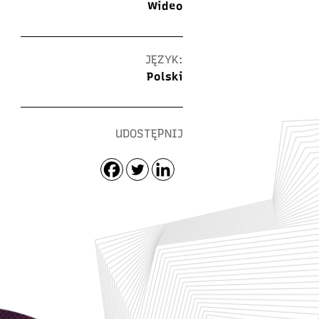
Wideo
JĘZYK:
Polski
UDOSTĘPNIJ