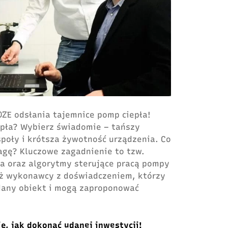
OZE odsłania tajemnice pomp ciepła!
pła? Wybierz świadomie – tańszy
społy i krótsza żywotność urządzenia. Co
agę? Kluczowe zagadnienie to tzw.
ła oraz algorytmy sterujące pracą pompy
eż wykonawcy z doświadczeniem, którzy
dany obiekt i mogą zaproponować
ię, jak dokonać udanej inwestycji!