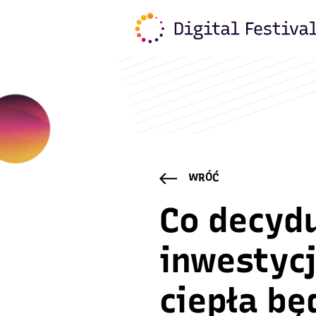
WRÓĆ
Co decydu
inwestyc
ciepła bę