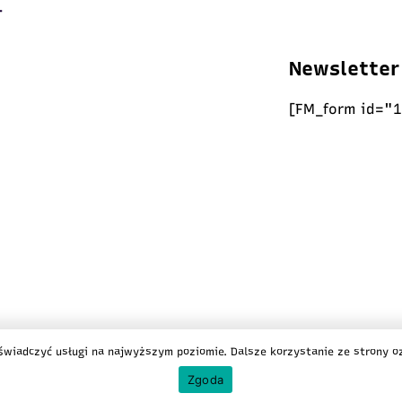
Newsletter
[FM_form id="1
. Wszystkie prawa zastrzeżone
/
Polityka ciasteczek
/
Polityka
świadczyć usługi na najwyższym poziomie. Dalsze korzystanie ze strony oz
 Kollektive
Zgoda