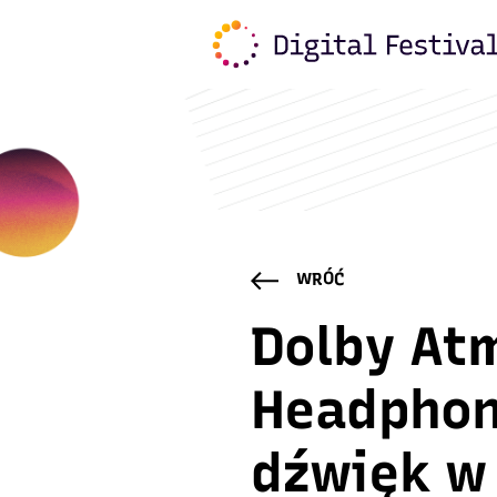
WRÓĆ
Dolby At
Headphon
dźwięk w