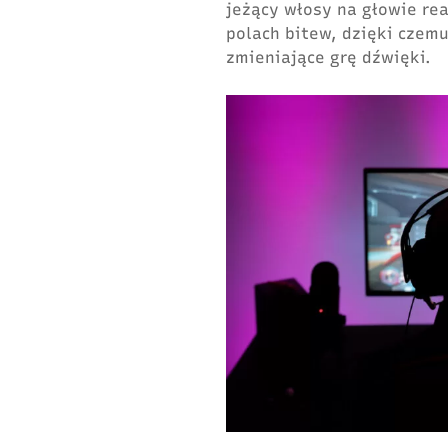
jeżący włosy na głowie re
polach bitew, dzięki czem
zmieniające grę dźwięki.