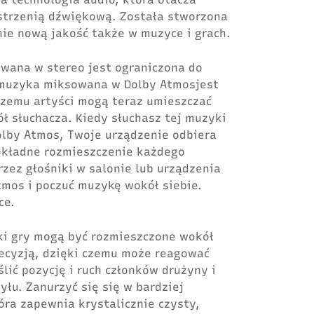
strzenią dźwiękową. Została stworzona
nie nową jakość także w muzyce i grach.
wana w stereo jest ograniczona do
 muzyka miksowana w Dolby Atmosjest
czemu artyści mogą teraz umieszczać
ł słuchacza. Kiedy słuchasz tej muzyki
olby Atmos, Twoje urządzenie odbiera
okładne rozmieszczenie każdego
zez głośniki w salonie lub urządzenia
tmos i poczuć muzykę wokół siebie.
ce.
ki gry mogą być rozmieszczone wokół
ecyzją, dzięki czemu może reagować
ślić pozycję i ruch członków drużyny i
yłu. Zanurzyć się się w bardziej
óra zapewnia krystalicznie czysty,