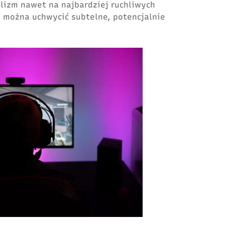
alizm nawet na najbardziej ruchliwych
u można uchwycić subtelne, potencjalnie