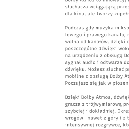
słuchacza wciągającą prze
dla kina, ale tworzy zupeł
Podczas gdy muzyka mikso
lewego i prawego kanału,
wolna od kanałów, dzięki 
poszczególne dźwięki wokó
na urządzeniu z obsługą D
sygnał audio i odtwarza d
dźwięku. Możesz słuchać pr
mobilne z obsługą Dolby A
Poczujesz się jak w piosen
Dzięki Dolby Atmos, dźwię
gracza z trójwymiarową pr
szybciej i dokładniej. Okre
wrogów —nawet z góry i z t
intensywnej rozgrywce, kt