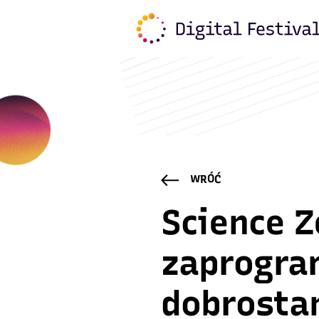
WRÓĆ
Science Z
zaprogra
dobrosta