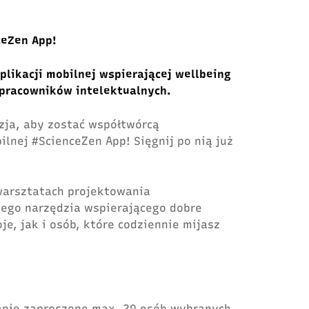
ceZen App!
plikacji mobilnej wspierającej wellbeing
 pracowników intelektualnych.
zja, aby zostać współtwórcą
ilnej #ScienceZen App! Sięgnij po nią już
warsztatach projektowania
ego narzędzia wspierającego dobre
e, jak i osób, które codziennie mijasz
anie zaproszone max. 20 osób wybranych