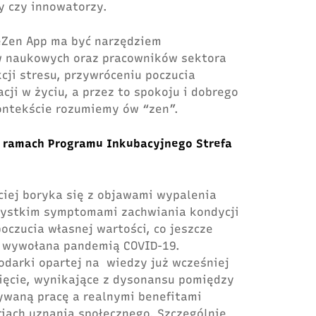
y czy innowatorzy.
eZen App ma być narzędziem
 naukowych oraz pracowników sektora
cji stresu, przywróceniu poczucia
acji w życiu, a przez to spokoju i dobrego
ontekście rozumiemy ów “zen”.
w ramach Programu Inkubacyjnego
Strefa
ciej boryka się z objawami wypalenia
ystkim symptomami zachwiania kondycji
oczucia własnej wartości, co jeszcze
na wywołana pandemią COVID-19.
odarki opartej na wiedzy już wcześniej
ięcie, wynikające z dysonansu pomiędzy
aną pracę a realnymi benefitami
iach uznania społecznego. Szczególnie