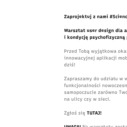
Zaprojektuj z nami #Scien
Warsztat user design dla a
i kondycję psychofizyczną
Przed Tobą wyjątkowa oka
innowacyjnej aplikacji mob
dziś!
Zapraszamy do udziału w 
funkcjonalności nowoczesn
samopoczucie zarówno Twoj
na ulicy czy w sieci.
Zgłoś się
TUTAJ
!
UWAGA!
Na warsztaty zost