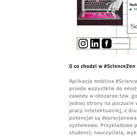
O co chodzi w #ScienceZen
Aplikacja mobilna #Scienc
przede wszystkim do młod
zawody w obszarze tzw. go
jednej strony na poczucie
pracy intelektualnej, z dr
potencjał są deprecjonowa
systemowe. Przykładowe p
studenci, nauczyciele, wy