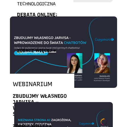
TECHNOLOGICZNA
DEBATA ONLINE:
TECHNOLOGIE
PRZYSZŁOŚCI – CO
PRZYNIESIE
PRZYSZŁOŚĆ?
ZOBACZ WIĘCEJ +
WEBINARIUM
ZBUDUJMY WŁASNEGO
JARVISA –
WPROWADZENIE DO
ŚWIATA CHATBOTÓW
ZOBACZ WIĘCEJ +