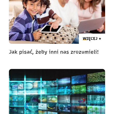
WIĘCEJ +
Jak pisać, żeby inni nas zrozumieli!