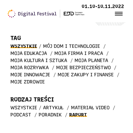
Witaj
01.10-10.11.2022
w STREFIE WIEDZY
TAG
WSZYSTKIE
/
MÓJ DOM I TECHNOLOGIE
/
MOJA EDUKACJA
/
MOJA FIRMA I PRACA
/
MOJA KULTURA I SZTUKA
/
MOJA PLANETA
/
MOJA ROZRYWKA
/
MOJE BEZPIECZEŃSTWO
/
MOJE INNOWACJE
/
MOJE ZAKUPY I FINANSE
/
MOJE ZDROWIE
RODZAJ TREŚCI
WSZYSTKIE
/
ARTYKUŁ
/
MATERIAŁ VIDEO
/
PODCAST
/
PORADNIK
/
RAPORT