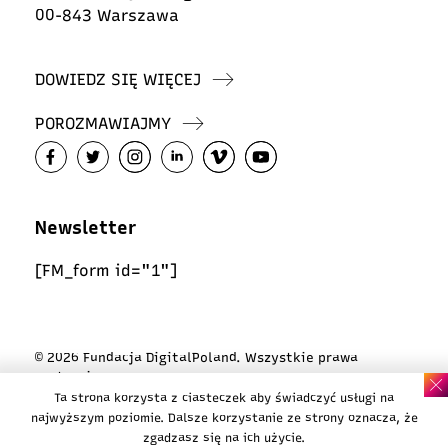
00-843 Warszawa
DOWIEDZ SIĘ WIĘCEJ
POROZMAWIAJMY
Newsletter
[FM_form id="1"]
© 2026 Fundacja DigitalPoland. Wszystkie prawa
zastrzeżone
Ta strona korzysta z ciasteczek aby świadczyć usługi na
Polityka ciasteczek
najwyższym poziomie. Dalsze korzystanie ze strony oznacza, że
Polityka prywatności
zgadzasz się na ich użycie.