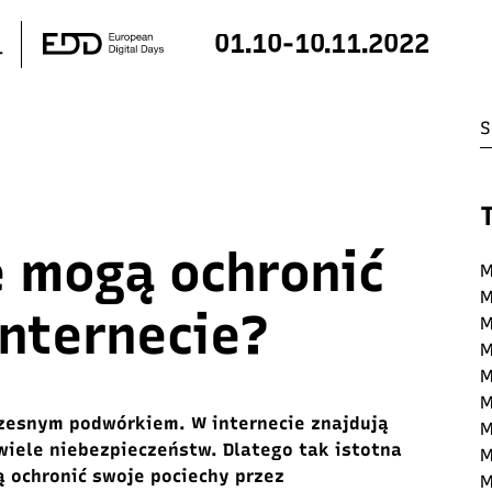
01.10-10.11.2022
e mogą ochronić
M
M
internecie?
M
M
M
M
oczesnym podwórkiem. W internecie znajdują
M
wiele niebezpieczeństw. Dlatego tak istotna
M
ą ochronić swoje pociechy przez
M