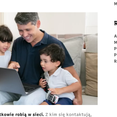
M
A
M
P
P
R
tkowie robią w sieci.
Z kim się kontaktują,