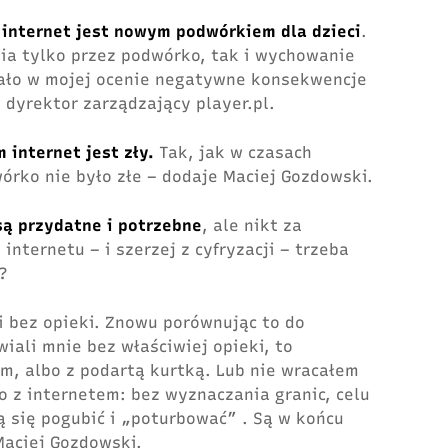
e
internet jest nowym podwórkiem dla dzieci
.
ia tylko przez podwórko, tak i wychowanie
iało w mojej ocenie negatywne konsekwencje
 dyrektor zarządzający player.pl.
 internet jest zły.
Tak, jak w czasach
rko nie było złe – dodaje Maciej Gozdowski.
są przydatne i potrzebne
, ale nikt za
internetu – i szerzej z cyfryzacji – trzeba
?
i bez opieki. Znowu porównując to do
iali mnie bez właściwiej opieki, to
m, albo z podartą kurtką. Lub nie wracałem
 z internetem: bez wyznaczania granic, celu
ą się pogubić i „poturbować” . Są w końcu
Maciej Gozdowski.