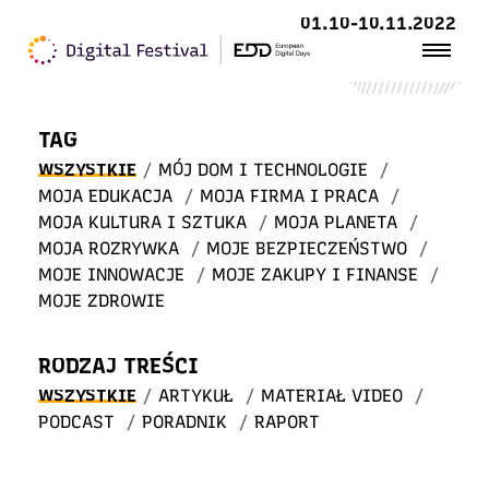
Witaj
01.10-10.11.2022
w STREFIE WIEDZY
TAG
WSZYSTKIE
/
MÓJ DOM I TECHNOLOGIE
/
MOJA EDUKACJA
/
MOJA FIRMA I PRACA
/
MOJA KULTURA I SZTUKA
/
MOJA PLANETA
/
MOJA ROZRYWKA
/
MOJE BEZPIECZEŃSTWO
/
MOJE INNOWACJE
/
MOJE ZAKUPY I FINANSE
/
MOJE ZDROWIE
RODZAJ TREŚCI
WSZYSTKIE
/
ARTYKUŁ
/
MATERIAŁ VIDEO
/
PODCAST
/
PORADNIK
/
RAPORT