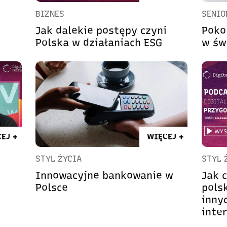
BIZNES
SENIO
Jak dalekie postępy czyni
Poko
Polska w działaniach ESG
w św
EJ +
WIĘCEJ +
STYL ŻYCIA
STYL 
Innowacyjne bankowanie w
Jak 
Polsce
pols
inny
inte