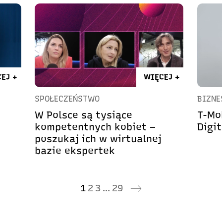
EJ +
WIĘCEJ +
SPOŁECZEŃSTWO
BIZNE
W Polsce są tysiące
T-Mo
kompetentnych kobiet –
Digit
poszukaj ich w wirtualnej
bazie ekspertek
1
2
3
…
29