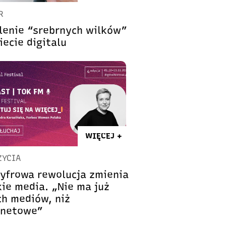
R
lenie “srebrnych wilków”
iecie digitalu
WIĘCEJ +
ŻYCIA
cyfrowa rewolucja zmienia
kie media. „Nie ma już
ch mediów, niż
rnetowe”