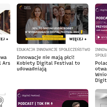
EJ +
WIĘCEJ +
EDUKACJA INNOWACJE SPOŁECZEŃSTWO
INNOW
SPOŁ
rwa
Innowacje nie mają płci!
l Ars
Kobiety Digital Festival to
Polac
udowadniają
otwa
Wnio
Digit