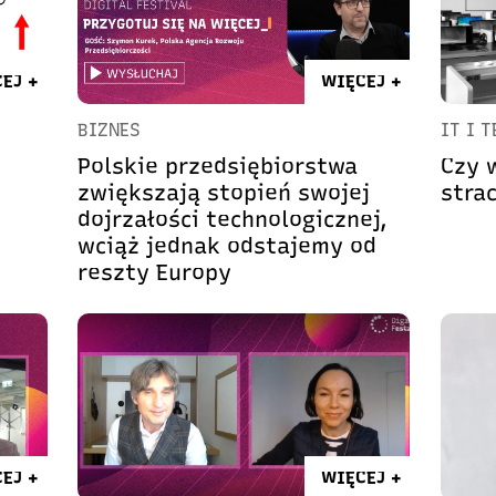
EJ +
WIĘCEJ +
BIZNES
IT I 
Polskie przedsiębiorstwa
Czy 
zwiększają stopień swojej
stra
dojrzałości technologicznej,
wciąż jednak odstajemy od
reszty Europy
EJ +
WIĘCEJ +