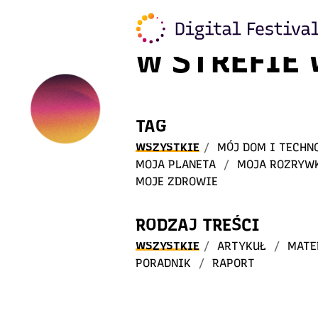
Witaj
w STREFIE
TAG
WSZYSTKIE
/
MÓJ DOM I TECHN
MOJA PLANETA
/
MOJA ROZRYW
MOJE ZDROWIE
RODZAJ TREŚCI
WSZYSTKIE
/
ARTYKUŁ
/
MATE
PORADNIK
/
RAPORT