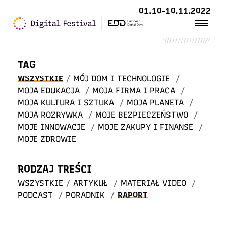
Witaj
01.10-10.11.2022
w STREFIE WIEDZY
TAG
WSZYSTKIE
/
MÓJ DOM I TECHNOLOGIE
/
MOJA EDUKACJA
/
MOJA FIRMA I PRACA
/
MOJA KULTURA I SZTUKA
/
MOJA PLANETA
/
MOJA ROZRYWKA
/
MOJE BEZPIECZEŃSTWO
/
MOJE INNOWACJE
/
MOJE ZAKUPY I FINANSE
/
MOJE ZDROWIE
RODZAJ TREŚCI
WSZYSTKIE
/
ARTYKUŁ
/
MATERIAŁ VIDEO
/
PODCAST
/
PORADNIK
/
RAPORT