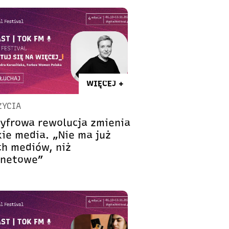
WIĘCEJ +
ŻYCIA
cyfrowa rewolucja zmienia
kie media. „Nie ma już
ch mediów, niż
rnetowe”