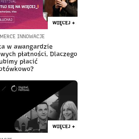
WIĘCEJ +
MERCE INNOWACJE
ka w awangardzie
owych płatności. Dlaczego
ubimy płacić
otówkowo?
WIĘCEJ +