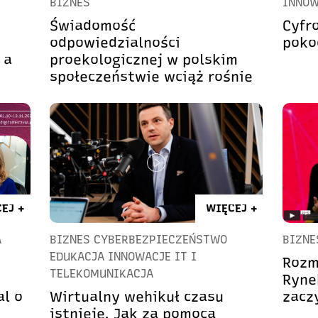
BIZNES
INNOW
Świadomość
Cyfr
odpowiedzialności
poko
 a
proekologicznej w polskim
społeczeństwie wciąż rośnie
EJ +
WIĘCEJ +
A
BIZNES CYBERBEZPIECZEŃSTWO
BIZNE
EDUKACJA INNOWACJE IT I
Rozm
TELEKOMUNIKACJA
Ryne
al o
Wirtualny wehikuł czasu
zaczy
istnieje. Jak za pomocą