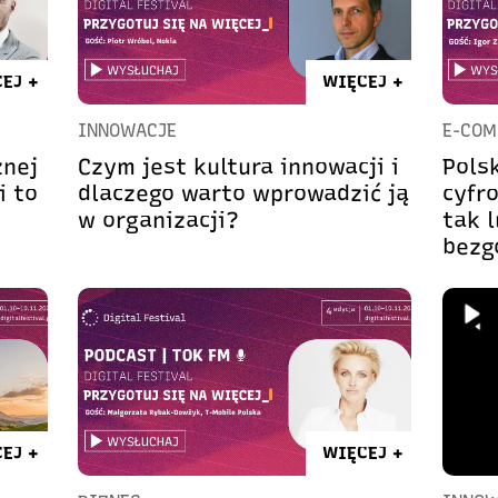
EJ +
WIĘCEJ +
INNOWACJE
E-COM
znej
Czym jest kultura innowacji i
Pols
i to
dlaczego warto wprowadzić ją
cyfr
w organizacji?
tak l
bezg
EJ +
WIĘCEJ +