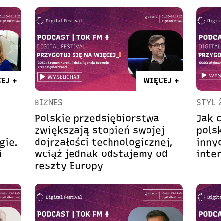
EJ +
WIĘCEJ +
BIZNES
STYL 
Polskie przedsiębiorstwa
Jak 
zwiększają stopień swojej
pols
gie.
dojrzałości technologicznej,
inny
i
wciąż jednak odstajemy od
inte
reszty Europy