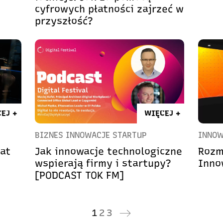
cyfrowych płatności zajrzeć w
przyszłość?
EJ +
WIĘCEJ +
BIZNES INNOWACJE STARTUP
INNOW
at
Jak innowacje technologiczne
Rozm
wspierają firmy i startupy?
Inno
[PODCAST TOK FM]
1
2
3