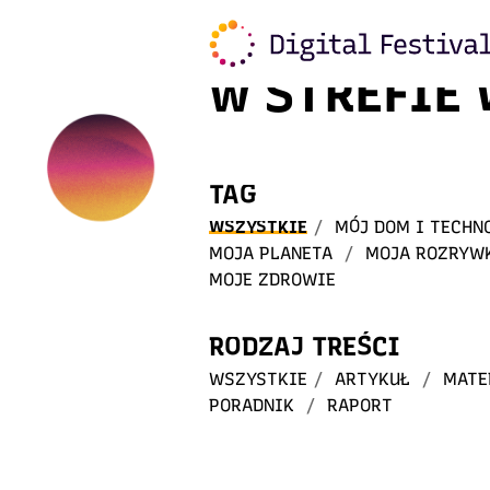
Witaj
w STREFIE
TAG
WSZYSTKIE
/
MÓJ DOM I TECHN
MOJA PLANETA
/
MOJA ROZRYW
MOJE ZDROWIE
RODZAJ TREŚCI
WSZYSTKIE
/
ARTYKUŁ
/
MATE
PORADNIK
/
RAPORT