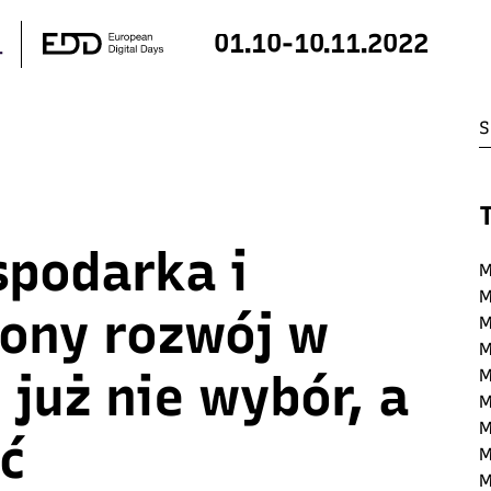
01.10-10.11.2022
spodarka i
M
M
ony rozwój w
M
M
 już nie wybór, a
M
M
M
ć
M
M