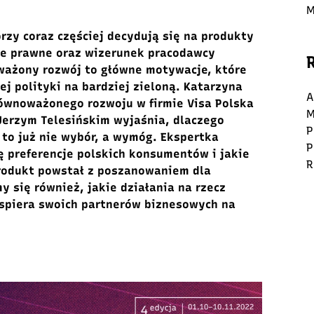
M
zy coraz częściej decydują się na produkty
je prawne oraz wizerunek pracodawcy
ważony rozwój to główne motywacje, które
ej polityki na bardziej zieloną. Katarzyna
A
równoważonego rozwoju w firmie Visa Polska
M
 Jerzym Telesińskim wyjaśnia, dlaczego
P
 to już nie wybór, a wymóg. Ekspertka
P
ę preferencje polskich konsumentów i jakie
R
produkt powstał z poszanowaniem dla
 się również, jakie działania na rzecz
wspiera swoich partnerów biznesowych na