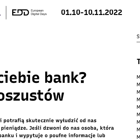
01.10-10.11.2022
ciebie bank?
M
M
oszustów
M
M
M
M
i
potrafią skutecznie wyłudzić od nas
M
 pieniądze.
Jeśli dzwoni do nas osoba, która
M
 banku i
wypytuje
o
poufne informacje lub
M