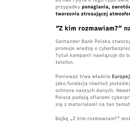
przypadku
ponaglania, zwrotów
tworzenia stresującej atmosfe
“Z kim rozmawiam?” n
Santander Bank Polska stworzy
promuje wiedz
ę
o cyberbezpie
Tytuł kampanii nawiązuje do b
telefon.
Ponieważ trwa właśnie
Europej
jako fundacja również jesteśm
ochrona naszych danych. Nawet
Polsce padają ofiarami cyberp
się z materiałami na ten temat
Bajkę „Z kim rozmawiam?” mo