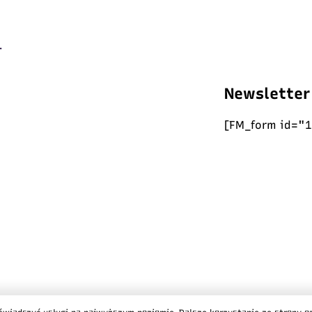
Newsletter
[FM_form id="1
. Wszystkie prawa zastrzeżone
/
Polityka ciasteczek
/
Polityka