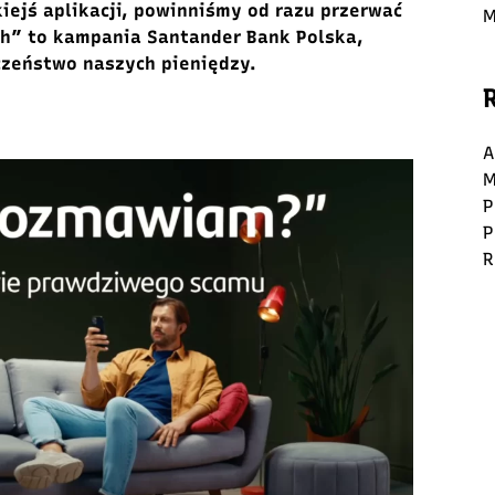
iejś aplikacji
, powinniśmy od razu przerwać
M
ych” to kampania
Santander Bank Polska,
cze
ń
stwo naszych pieniędzy.
A
M
P
P
R