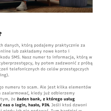
?
ych danych, którą podajemy praktycznie za
nline lub zakładamy nowe konto i
kodu SMS. Nasz numer to informacja, którą w
cyberprzestępcy, by potem zadzwonić z próbą
zeń telefonicznych do celów przestępczych
ing).
o numeru to scam. Ale jest kilka elementów
s zaalarmować, kiedy już odbierzemy
 tym, że
żaden bank, z którego usług
 nas o login, hasło, PIN.
Jeśli ktoś dzwoni
 i nigdy ich nie podawać. Tym bardziej w