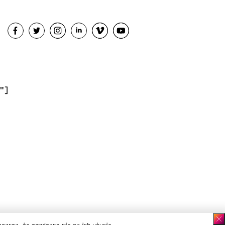
"]
 prywatności