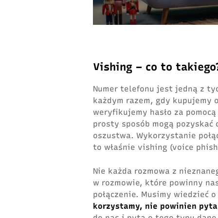
Vishing – co to takiego
Numer telefonu jest jedną z t
każdym razem, gdy kupujemy o
weryfikujemy hasło za pomocą 
prosty sposób mogą pozyskać 
oszustwa. Wykorzystanie połąc
to właśnie vishing (voice phish
Nie każda rozmowa z nieznaneg
w rozmowie, które powinny na
połączenie. Musimy wiedzieć o
korzystamy, nie powinien pytać
do nas i pyta o tego typu dane