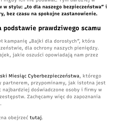
 w stylu: „to dla naszego bezpieczeństwa” i
ry, bez czasu na spokojne zastanowienie.
a podstawie prawdziwego scamu
ł kampanię „Bajki dla dorosłych”, która
cze
ństw
ie, dla ochrony naszych pieniędzy.
ajek, jakie oszuści opowiadają nam przez
ski Miesiąc Cyberbezpiecze
ństwa
, którego
y partnerem, przypominamy, jak istotna jest
 najbardziej doświadczone osoby i firmy w
rzestępstw. Zachęcamy więc do zapoznania
.
żna obejrzeć
tutaj
.