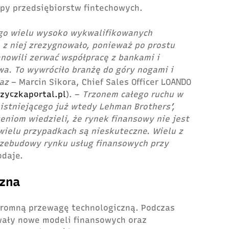
ypy przedsiębiorstw fintechowych.
go wielu wysoko wykwalifikowanych
 z niej zrezygnowało, ponieważ po prostu
anowili zerwać współpracę z bankami i
wa. To wywróciło branżę do góry nogami i
raz
– Marcin Sikora, Chief Sales Officer LOANDO
zyczkaportal.pl
). –
Trzonem całego ruchu w
istniejącego już wtedy Lehman Brothers’,
eniom wiedzieli, że rynek finansowy nie jest
wielu przypadkach są nieskuteczne. Wielu z
rzebudowy rynku usług finansowych przy
daje.
czna
gromną przewagę technologiczną. Podczas
wały nowe modeli finansowych oraz