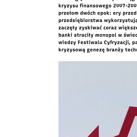
kryzysu finansowego 2007-2009
przełom dwóch epok: ery przed 
przedsiębiorstwa wykorzystując
zaczęły zyskiwać coraz większe
banki straciły monopol w świe
wiedzy Festiwalu Cyfryzacji, p
kryzysową genezę branży techn