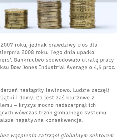
 2007 roku, jednak prawdziwy cios dla
sierpnia 2008 roku. Tego dnia upadło
hers’. Bankructwo spowodowało utratę pracy
ksu Dow Jones Industrial Average o 4,5 proc.
arzeń nastąpiły lawinowo. Ludzie zaczęli
jątki i domy. Co jest zaś kluczowe z
emu – kryzys mocno nadszarpnął ich
iących wówczas trzon globalnego systemu
dalsze negatywne konsekwencje.
bez wątpienia zatrząsł globalnym sektorem