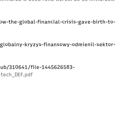
ow-the-global-financial-crisis-gave-birth-to-
-globalny-kryzys-finansowy-odmienil-sektor-
hub/310641/file-1445626583-
ntech_DEF.pdf