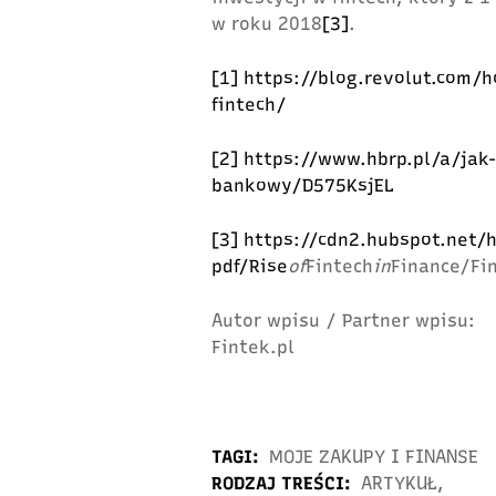
w roku 2018
[3]
.
[1]
https://blog.revolut.com/h
fintech/
[2]
https://www.hbrp.pl/a/jak
bankowy/D575KsjEL
[3]
https://cdn2.hubspot.net/
pdf/Rise
of
Fintech
in
Finance/Fi
Autor wpisu / Partner wpisu:
Fintek.pl
TAGI:
MOJE ZAKUPY I FINANSE
RODZAJ TREŚCI:
ARTYKUŁ
,