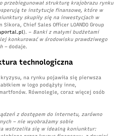
o przebiegunował strukturę krajobrazu rynku
osperują te instytucje finansowe, które w
iunktury skupiły się na inwestycjach w
 Sikora, Chief Sales Officer LOANDO Group
portal.pl
). –
Banki z małymi budżetami
alej konkurować w środowisku prawdziwego
ch –
dodaje.
ktura technologiczna
kryzysu, na rynku pojawiła się pierwsza
jabłkiem w logo podążyły inne,
martfonów. Równolegle, coraz więcej osób
ządzeń z dostępem do internetu, zarówno
arnych – nie wyobrażamy sobie
a wstrzeliła się w idealną koniunktur: