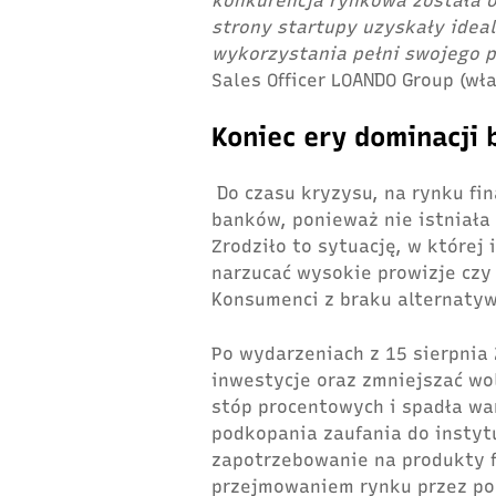
konkurencja rynkowa została o
strony startupy uzyskały idea
wykorzystania pełni swojego 
Sales Officer LOANDO Group (wł
Koniec ery dominacji
Do czasu kryzysu, na rynku f
banków, ponieważ nie istniała
Zrodziło to sytuację, w które
narzucać wysokie prowizje czy
Konsumenci z braku alternatyw
Po wydarzeniach z 15 sierpnia
inwestycje oraz zmniejszać w
stóp procentowych i spadła war
podkopania zaufania do instyt
zapotrzebowanie na produkty 
przejmowaniem rynku przez po