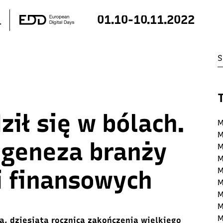
01.10-10.11.2022
ził się w bólach.
M
M
 geneza branży
M
M
i finansowych
M
M
M
M
M
a, dziesiąta rocznica zakończenia wielkiego