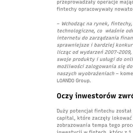
przeprowadzały operacje mają
fintechy opracowywały nowato
–
Wchodząc na rynek, fintechy,
technologiczne, co właśnie od
internetu do zarządzania fina
sprawniejsze i bardziej konku
licząc od wydarzeń 2007-2009,
swoje produkty i usługi do onl
możliwości zalogowania się do
naszych wyobrażeniach
– komen
LOANDO Group.
Oczy inwestorów zwró
Duży potencjał fintechu zosta
capital, które zaczęły lokować
zobrazowania tempa tego proc
inwestycji w fintech, który z 