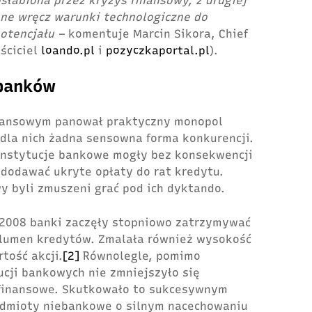
słabiona przez kryzys finansowy, z drugiej
lne wręcz warunki technologiczne do
potencjału –
komentuje Marcin Sikora, Chief
aściciel
loando.pl
i
pozyczkaportal.pl
).
 banków
inansowym panował praktyczny monopol
 dla nich żadna sensowna forma konkurencji.
j instytucje bankowe mogły bez konsekwencji
 dodawać ukryte opłaty do rat kredytu.
y byli zmuszeni grać pod ich dyktando.
 2008 banki zaczęły stopniowo zatrzymywać
olumen kredytów. Zmalała również wysokość
tość akcji.
[2]
Równolegle, pomimo
ucji bankowych nie zmniejszyło się
finansowe. Skutkowało to sukcesywnym
dmioty niebankowe o silnym nacechowaniu