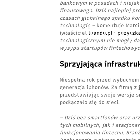
bankowym w posadach i niejak
finansowego. Dziś najlepiej pr
czasach globalnego spadku kon
technologię –
komentuje Marcin
(właściciel
loando.pl
i
pozyczka
technologicznymi nie mogły d
wysypu startupów fintechowy
Sprzyjająca infrastru
Niespełna rok przed wybuchem 
generacja iphonów. Za firmą z 
przedstawiając swoje wersje s
podłączało się do sieci.
– Dziś bez smartfonów oraz ur
tych mobilnych, jak i stacjon
funkcjonowania fintechu. Branż