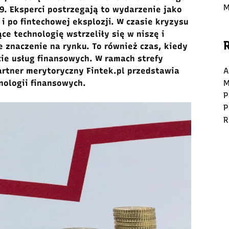
M
. Eksperci postrzegają to wydarzenie jako
i po fintechowej eksplozji. W czasie kryzysu
e technologię wstrzeliły się w niszę i
 znaczenie na rynku. To również czas, kiedy
cie usług finansowych. W ramach strefy
artner merytoryczny Fintek.pl przedstawia
A
ologii finansowych.
M
P
P
R