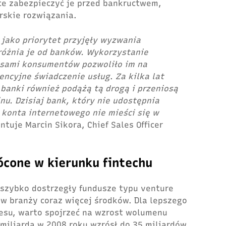
ce zabezpieczyć je przed bankructwem,
rskie rozwiązania.
 jako priorytet przyjęły wyzwania
różnia je od banków. Wykorzystanie
nsami konsumentów pozwoliło im na
rencyjne świadczenie usług
.
Za kilka lat
 banki również podążą tą drogą i przeniosą
inu. Dzisiaj bank, który nie udostępnia
 konta internetowego nie mieści się w
tuje Marcin Sikora, Chief Sales Officer
cone w kierunku fintechu
ł szybko dostrzegły fundusze typu venture
 w branży coraz więcej środków. Dla lepszego
esu, warto spojrzeć na wzrost wolumenu
1 miliarda w 2008 roku wzrósł do 35 miliardów