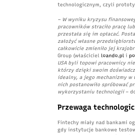
technologicznym, czyli protot
– W wyniku kryzysu finansowe
pracowników straciło pracę lub
przestała się im opłacać. Post
założyć własne przedsiębiorst
całkowicie zmieniło jej krajob
Group (właściciel
loando.pl
i
po
USA byli topowi pracownicy nie
którzy dzięki swoim doświadcz
idealny, a jego mechanizmy w 
nich postanowiło spróbować p
wykorzystaniu technologii
– do
Przewaga technologi
Fintechy miały nad bankami o
gdy instytucje bankowe testo