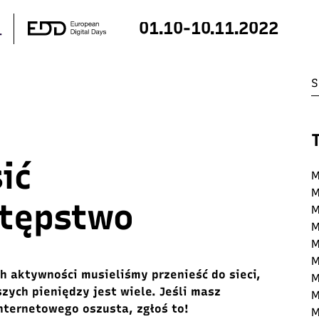
01.10-10.11.2022
ić
M
M
stępstwo
M
M
M
M
h aktywności musieliśmy przenieść do sieci,
M
zych pieniędzy jest wiele. Jeśli masz
M
internetowego oszusta, zgłoś to!
M