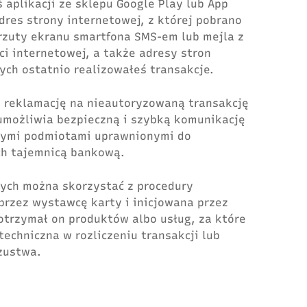
ś aplikacji ze sklepu Google Play lub App
dres strony internetowej, z której pobrano
zrzuty ekranu smartfona SMS-em lub mejla z
 internetowej, a także adresy stron
ych ostatnio realizowałeś transakcje.
ż reklamację na nieautoryzowaną transakcję
 umożliwia bezpieczną i szybką komunikację
nymi podmiotami uprawnionymi do
ch tajemnicą bankową.
ych można skorzystać z procedury
przez wystawcę karty i inicjowana przez
e otrzymał on produktów albo usług, za które
techniczna w rozliczeniu transakcji lub
zustwa.