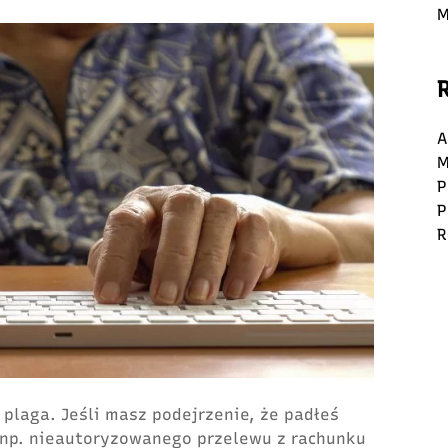
M
A
M
P
P
R
plaga. Jeśli masz podejrzenie, że padłeś
 np. nieautoryzowanego przelewu z rachunku