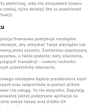
ty płatniczej, albo nie otrzymałeś towaru
e czekaj, tylko działaj! Oto co powinieneś
tuacji.
ku
tytucja finansowa podejmuje niezbędne
ankowym, aby odzyskać Twoje pieniądze lub
owaną przez oszusta. Zostaniesz poproszony
szustwa, a także podanie: daty zdarzenia,
yczących transakcji – numeru rachunku
anych uczestników zdarzenia.
towego niezbędne będzie przedłożenie kopii
owych oraz załączników w postaci plików
towar lub usługę. To nie wszystko. Zapytają
alowałeś jakieś podejrzane aplikacje na
ecznie wskaż nazwy oraz źródła ich