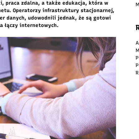
i, praca zdalna, a także edukacja, która w
M
netu. Operatorzy infrastruktury stacjonarnej,
er danych, udowodnili jednak, że są gotowi
ia łączy internetowych.
A
M
P
P
R