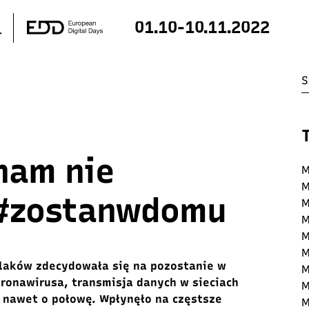
01.10-10.11.2022
nam nie
M
M
 #zostanwdomu
M
M
M
M
laków zdecydowała się na pozostanie w
M
ronawirusa, transmisja danych w sieciach
M
 nawet o połowę. Wpłynęło na częstsze
M