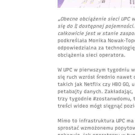
„Obecne obciążenie sieci UPC 
się do ¾ dostępnej pojemności
całkowicie jest w stanie zasp
podkreślała Monika Nowak-Topo
odpowiedzialna za technologię
obciążenia sieci operatora.
W UPC w pierwszym tygodniu w
się ruch wzrósł średnio nawet 
takich jak Netflix czy HBO GO,
petabajty danych. Zakładając, 
trzy tygodnie #zostanwdomu, t
treści wideo mógł sięgnąć poz
Mimo to infrastruktura UPC ma
sprostać wzmożonemu popytowi 