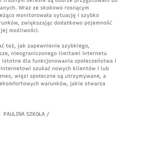
m trudnym okresie są dobrze przygotowani do
danych. Wraz ze skokowo rosnącym
eżąco monitorowała sytuację i szybko
runków, zwiększając dodatkowo pojemność
jej możliwości.
ać też, jak zapewnienie szybkiego,
sze, nieograniczonego limitami internetu
e istotne dla funkcjonowania społeczeństwa i
 internetowi szukać nowych klientów i lub
znes, więzi społeczne są utrzymywane, a
ekomfortowych warunków, jakie stwarza
:
PAULINA SZKOŁA
/