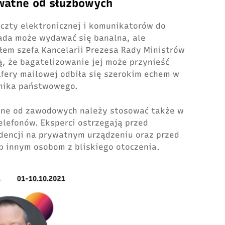
watne od służbowych
czty elektronicznej i komunikatorów do
ada może wydawać się banalna, ale
łem szefa Kancelarii Prezesa Rady Ministrów
ą, że bagatelizowanie jej może przynieść
afery mailowej odbiła się szerokim echem w
nika państwowego.
tne od zawodowych należy stosować także w
elefonów. Eksperci ostrzegają przed
dencji na prywatnym urządzeniu oraz przed
ub innym osobom z bliskiego otoczenia.