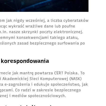
em jak nigdy wcześniej, a liczba cyberataków
chcąc wykraść wrażliwe dane lub poufne
m.in. nasze skrzynki poczty elektronicznej.
yjemnymi konsekwencjami takiego ataku,
reślonych zasad bezpiecznego surfowania po
o korespondowania
necie jak mantrę powtarza CERT Polska. To
i Akademickiej Sieci Komputerowej (NASK)
za e-zagrożenia i edukuje społeczeństwo, jak
ępcami. Co radzi w zakresie bezpiecznego
znej i mediów społecznościowych.