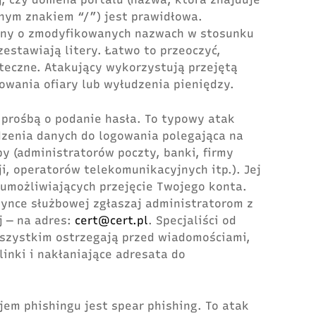
nym znakiem “/”) jest prawidłowa.
eny o zmodyfikowanych nazwach w stosunku
estawiają litery. Łatwo to przeoczyć,
uteczne. Atakujący wykorzystują przejętą
owania ofiary lub wyłudzenia pieniędzy.
 prośbą o podanie hasła. To typowy atak
dzenia danych do logowania polegająca na
y (administratorów poczty, banki, firmy
ji, operatorów telekomunikacyjnych itp.). Jej
 umożliwiających przejęcie Twojego konta.
ynce służbowej zgłaszaj administratorom z
j ― na adres:
cert@cert.pl
. Specjaliści od
szystkim ostrzegają przed wiadomościami,
linki i nakłaniające adresata do
jem phishingu jest spear phishing. To atak