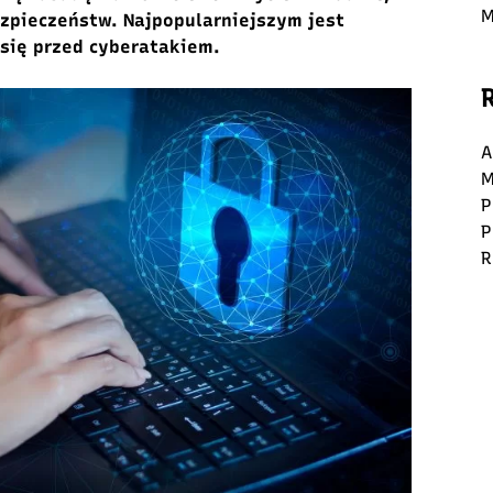
M
ezpieczeństw. Najpopularniejszym jest
 się przed cyberatakiem.
A
M
P
P
R