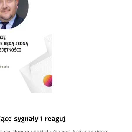
ące sygnały i reaguj
j, czy domena portalu (nazwa, która znajduje