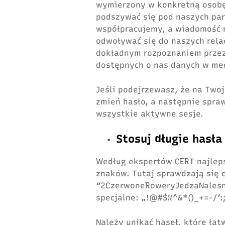
wymierzony w konkretną osobę
podszywać się pod naszych pa
współpracujemy, a wiadomość 
odwoływać się do naszych relac
dokładnym rozpoznaniem przez 
dostępnych o nas danych w me
Jeśli podejrzewasz, że na Two
zmień hasło, a następnie spraw
wszystkie aktywne sesje.
Stosuj długie hasła
Według ekspertów CERT najleps
znaków. Tutaj sprawdzają się c
“2CzerwoneRoweryJedzaNalesni
specjalne: „!@#$%^&*()_+=-/’:;
Należy unikać haseł, które łat