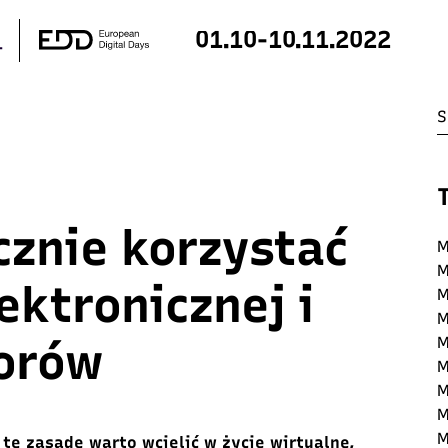
01.10-10.11.2022
cznie korzystać
M
M
ektronicznej i
M
M
orów
M
M
M
M
M
 tę zasadę warto wcielić w życie wirtualne,