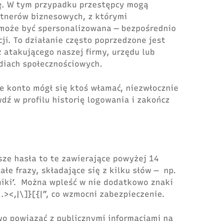
. W tym przypadku przestępcy mogą
rtnerów biznesowych, z którymi
może być spersonalizowana ― bezpośrednio
ji. To działanie często poprzedzone jest
atakującego naszej firmy, urzędu lub
diach społecznościowych.
je konto mógł się ktoś włamać, niezwłocznie
dź w profilu historię logowania i zakończ
ze hasła to te zawierające powyżej 14
ałe frazy, składające się z kilku słów ― np.
ki’. Można wpleść w nie dodatkowo znaki
.><,|\]}[{|”, co wzmocni zabezpieczenie.
wo powiązać z publicznymi informacjami na