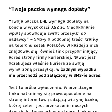
“Twoja paczka wymaga dopłaty”
“Twoja paczka DHL wymaga dopłaty na
koncie w wysokości 0,82 zł. Niedokonanie
wpłaty spowoduje zwrot przesyłki do
nadawcy” – SMS-y o podobnej treści trafiły
na telefonu setek Polaków. W każdej z nich
znajdował się również link przypominający
adres strony firmy kurierskiej. Nawet jeśli
oczekujesz właśnie kuriera ze swoją
wymarzoną przesyłką,
w żadnym wypadku
nie przechodź pod załączony w SMS-ie adres
!
Jest to próba wyłudzenia. W przesłanym
linku natkniemy się prawdopodobnie na
stronę internetową udającą witrynę banku,
której celem jest przekazanie naszych
danych dostępowych przestępcy. Link może