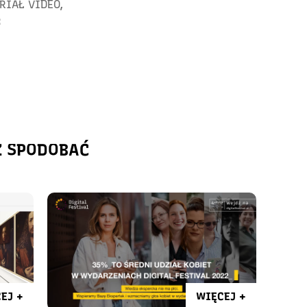
RIAŁ VIDEO
,
:
Ż SPODOBAĆ
EJ +
WIĘCEJ +