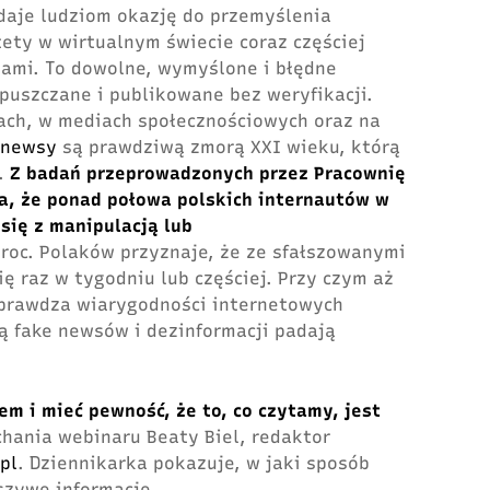
daje ludziom okazję do przemyślenia
ety w wirtualnym świecie coraz częściej
ami. To dowolne, wymyślone i błędne
puszczane i publikowane bez weryfikacji.
tach, w mediach społecznościowych oraz na
 newsy
są prawdziwą zmorą XXI wieku, którą
.
Z badań przeprowadzonych przez Pracownię
a, że ponad połowa polskich internautów w
się z manipulacją lub
roc. Polaków przyznaje, że ze sfałszowanymi
ię raz w tygodniu lub częściej. Przy czym aż
 sprawdza wiarygodności internetowych
arą fake newsów i dezinformacji padają
em i mieć pewność, że to, co czytamy, jest
ania webinaru Beaty Biel, redaktor
pl
. Dziennikarka pokazuje, w jaki sposób
szywe informacje.