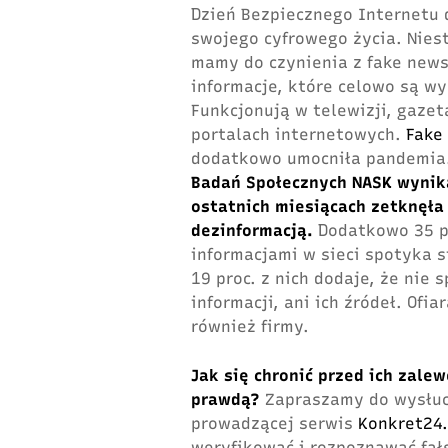
Dzień Bezpiecznego Internetu 
swojego cyfrowego życia. Niest
mamy do czynienia z fake news
informacje, które celowo są wy
Funkcjonują w telewizji, gaze
portalach internetowych.
Fake
dodatkowo umocniła pandemia
Badań Społecznych NASK wynik
ostatnich miesiącach zetknęła 
dezinformacją.
Dodatkowo 35 p
informacjami w sieci spotyka s
19 proc. z nich dodaje, że nie
informacji, ani ich źródeł. Ofi
również firmy.
Jak się chronić przed ich zalew
prawdą?
Zapraszamy do wysłuch
prowadzącej serwis
Konkret24.
weryfikować i rozpoznawać fał