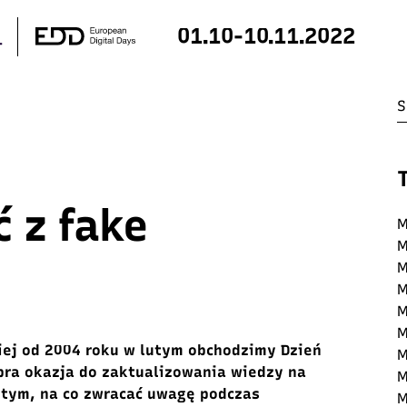
01.10-10.11.2022
 z fake
M
M
M
M
M
M
kiej od 2004 roku w lutym obchodzimy Dzień
M
bra okazja do zaktualizowania wiedzy na
M
 tym, na co zwracać uwagę podczas
M