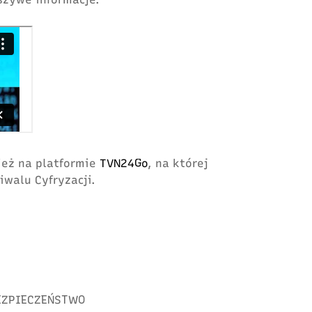
ież na platformie
TVN24Go
, na której
iwalu Cyfryzacji.
EZPIECZEŃSTWO