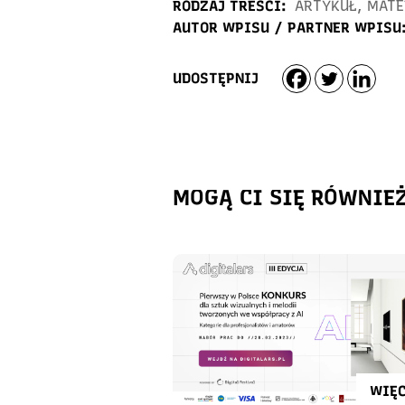
RODZAJ TREŚCI:
ARTYKUŁ
,
MATE
AUTOR WPISU / PARTNER WPISU
UDOSTĘPNIJ
MOGĄ CI SIĘ RÓWNIE
WIĘC