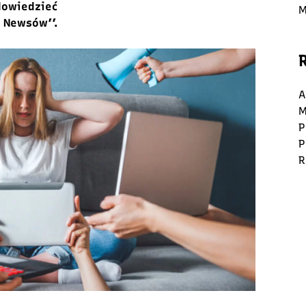
dowiedzieć
M
 Newsów’’.
A
M
P
P
R