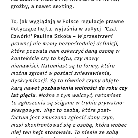
groźby, a nawet sexting.
To, jak wyglądają w Polsce regulacje prawne
dotyczące hejtu, wyjaśnia w audycji ‘Czat
Czwórki’ Paulina Szkoła –
W przestrzeni
prawnej nie mamy bezpośredniej definicji,
która pozwala nam oskarżyć daną osobę w
kontekście czy to hejtu, czy mowy
nienawiści. Natomiast są to formy, które
można zgłosić w postaci zniesławienia,
dyskryminacji. Są to również czyny objęte
karą nawet
pozbawienia wolności do roku czy
lat pięciu
. Można z tym walczyć, natomiast
te zgłoszenia są ścigane w trybie prywatno-
skargowym. Więc to osoba, która post-
factum jest zmuszona zgłosić dany czyn,
musi skonfrontować się z osobą, która wobec
niej ten hejt stosowała. To niesie ze sobą