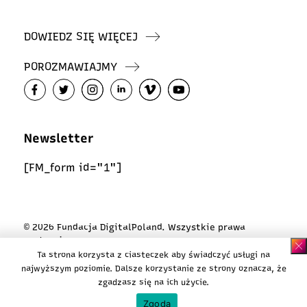
DOWIEDZ SIĘ WIĘCEJ
POROZMAWIAJMY
Newsletter
[FM_form id="1"]
© 2026 Fundacja DigitalPoland. Wszystkie prawa
zastrzeżone
Ta strona korzysta z ciasteczek aby świadczyć usługi na
Polityka ciasteczek
najwyższym poziomie. Dalsze korzystanie ze strony oznacza, że
Polityka prywatności
zgadzasz się na ich użycie.
Design:
Karina Majchrzak / Koi Kollektive
Zgoda