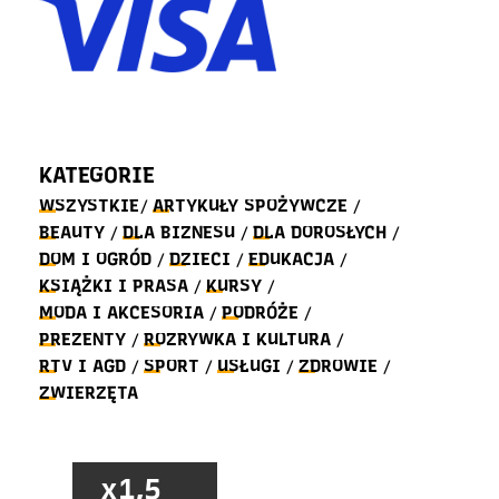
KATEGORIE
WSZYSTKIE
ARTYKUŁY SPOŻYWCZE
/
/
BEAUTY
DLA BIZNESU
DLA DOROSŁYCH
/
/
/
DOM I OGRÓD
DZIECI
EDUKACJA
/
/
/
KSIĄŻKI I PRASA
KURSY
/
/
MODA I AKCESORIA
PODRÓŻE
/
/
PREZENTY
ROZRYWKA I KULTURA
/
/
RTV I AGD
SPORT
USŁUGI
ZDROWIE
/
/
/
/
ZWIERZĘTA
x1,5