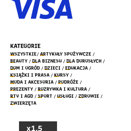
KATEGORIE
WSZYSTKIE
ARTYKUŁY SPOŻYWCZE
/
/
BEAUTY
DLA BIZNESU
DLA DOROSŁYCH
/
/
/
DOM I OGRÓD
DZIECI
EDUKACJA
/
/
/
KSIĄŻKI I PRASA
KURSY
/
/
MODA I AKCESORIA
PODRÓŻE
/
/
PREZENTY
ROZRYWKA I KULTURA
/
/
RTV I AGD
SPORT
USŁUGI
ZDROWIE
/
/
/
/
ZWIERZĘTA
x1,5