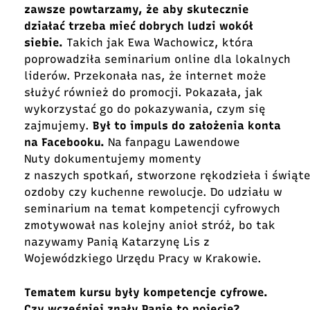
zawsze powtarzamy, że aby skutecznie
działać trzeba mieć dobrych ludzi wokół
siebie.
Takich jak Ewa Wachowicz, która
poprowadziła seminarium online dla lokalnych
liderów. Przekonała nas, że internet może
służyć również do promocji. Pokazała, jak
wykorzystać go do pokazywania, czym się
zajmujemy.
Był to impuls do założenia konta
na Facebooku.
Na fanpagu Lawendowe
Nuty dokumentujemy momenty
z naszych spotkań, stworzone rękodzieła i świąt
ozdoby czy kuchenne rewolucje. Do udziału w
seminarium na temat kompetencji cyfrowych
zmotywował nas kolejny anioł stróż, bo tak
nazywamy Panią Katarzynę Lis z
Wojewódzkiego Urzędu Pracy w Krakowie.
Tematem kursu były kompetencje cyfrowe.
Czy wcześniej znały Panie to pojęcie?