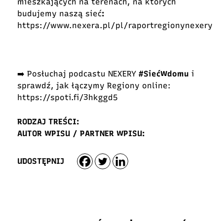
mieszkających na terenach, na których
budujemy naszą sieć
:
https://www.nexera.pl/pl/raportregionynexery
➡️ Posłuchaj podcastu NEXERY
#SiećWdomu
i
sprawdź, jak łączymy Regiony online:
https://spoti.fi/3hkggd5
RODZAJ TREŚCI:
AUTOR WPISU / PARTNER WPISU:
UDOSTĘPNIJ