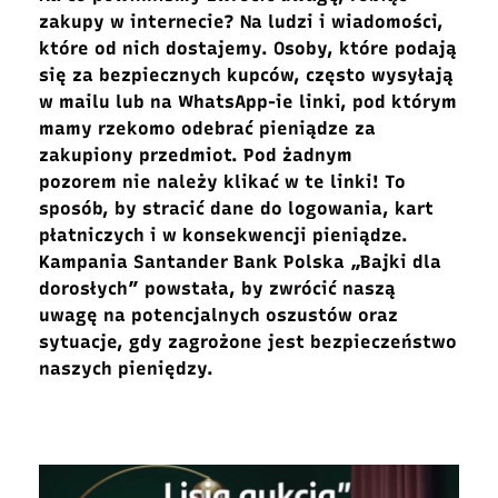
zakupy w
internecie
?
Na ludzi i
wiadomości
,
które od nich dostajemy.
Osoby, które podają
się za bezpiecznych kupców
,
często
wysyłają
w mailu lub
na WhatsApp-
ie
linki
, pod którym
mamy rzekomo odebrać pieniądze za
zakupiony przedmiot.
Pod żadnym
pozorem
nie należy
klikać
w te linki
!
To
sposób, by
stracić dane do logowania, kart
płatniczych i w konsekwencji
pieniądze.
Kampania Santander Bank Polska
„
Bajki dla
dorosłych” powstała, by
zwrócić
naszą
uwagę na
potencjalnych
oszustów oraz
sytuacje, gdy zagrożone jest
bezpieczeństwo
naszych pieniędzy.