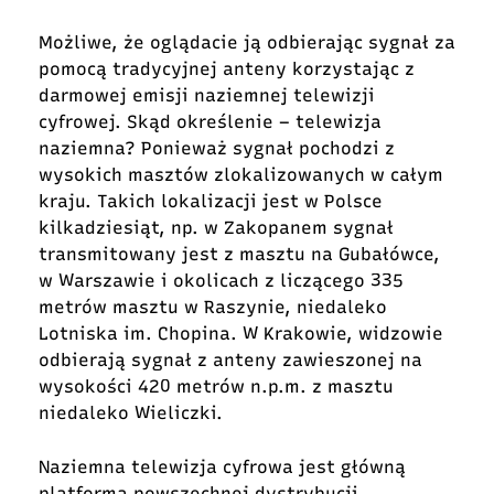
Możliwe, że oglądacie ją odbierając sygnał za
pomocą tradycyjnej anteny korzystając z
darmowej emisji naziemnej telewizji
cyfrowej. Skąd określenie – telewizja
naziemna? Ponieważ sygnał pochodzi z
wysokich masztów zlokalizowanych w całym
kraju. Takich lokalizacji jest w Polsce
kilkadziesiąt, np. w Zakopanem sygnał
transmitowany jest z masztu na Gubałówce,
w Warszawie i okolicach z liczącego 335
metrów masztu w Raszynie, niedaleko
Lotniska im. Chopina. W Krakowie, widzowie
odbierają sygnał z anteny zawieszonej na
wysokości 420 metrów n.p.m. z masztu
niedaleko Wieliczki.
Naziemna telewizja cyfrowa jest główną
platformą powszechnej dystrybucji