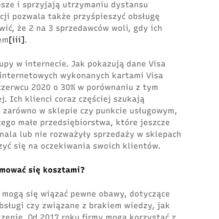
bsze i sprzyjają utrzymaniu dystansu
cji pozwala także przyśpieszyć obsługę
wić, że 2 na 3 sprzedawców woli, gdy ich
nem
[iii]
.
upy w internecie. Jak pokazują dane Visa
 internetowych wykonanych kartami Visa
czerwcu 2020 o 30% w porównaniu z tym
 Ich klienci coraz częściej szukają
 zarówno w sklepie czy punkcie usługowym,
atego małe przedsiębiorstwa, które jeszcze
inala lub nie rozważyły sprzedaży w sklepach
yć się na oczekiwania swoich klientów.
ejmować się kosztami?
ie mogą się wiązać pewne obawy, dotyczące
sługi czy związane z brakiem wiedzy, jak
dzenie. Od 2017 roku firmy mogą korzystać z