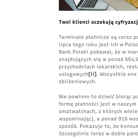
Twoi klienci oczekują cyfryzacj
Terminale płatnicze są coraz p
lipca tego roku jest ich w Pols
Bank Polski podawał, że w marc
znajdujących się w ponad 664,9
przychodniach lekarskich, res
usługowych
[ii]
. Wszystkie one
zbliżeniowych.
Nie powinno to dziwić biorąc p
formę płatności jest w naszym 
smatwatchach, z których wiele
wspominając), a ponad 91% wsz
sposób. Pokazuje to, że konsum
Szczególnie teraz w dobie pan