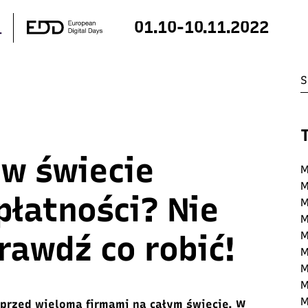
01.10-10.11.2022
 w świecie
M
M
płatności? Nie
M
M
rawdź co robić!
M
M
M
M
M
przed wieloma firmami na całym świecie. W