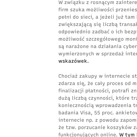
W związku z rosnącym zainter
firm szuka możliwości przenies
pełni do sieci, a jeżeli już tam
zwiększającą się liczbą transa
odpowiednio zadbać o ich bezp
możliwość szczegółowego monit
są narażone na działania cybe
wymierzonych w sprzedaż int
wskazówek.
Chociaż zakupy w internecie st
zdarza się, że cały proces od
finalizacji płatności, potrafi z
dużą liczbą czynności, które t
koniecznością wprowadzenia t
badania Visa, 55 proc. ankiet
internecie np. z powodu zapom
że tzw. porzucanie koszyków z
funkcjonujących online.
W tym 