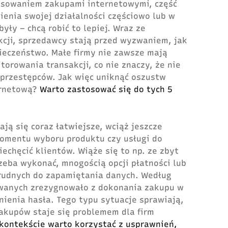
esowaniem zakupami internetowymi, część
ienia swojej działalności częściowo lub w
 były – chcą robić to lepiej. Wraz ze
kcji, sprzedawcy stają przed wyzwaniem, jak
ieczeństwo. Małe firmy nie zawsze mają
orowania transakcji, co nie znaczy, że nie
rprzestępców. Jak więc uniknąć oszustw
ernetową?
Warto zastosować się do tych 5
ają się coraz łatwiejsze, wciąż jeszcze
 momentu wyboru produktu czy usługi do
niechęcić klientów. Wiąże się to np. ze zbyt
rzeba wykonać, mnogością opcji płatności lub
rudnych do zapamiętania danych. Według
owanych zrezygnowało z dokonania zakupu w
nienia hasła. Tego typu sytuacje sprawiają,
akupów staje się problemem dla firm
kontekście warto korzystać z usprawnień,