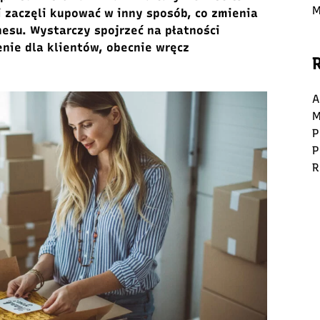
M
ci zaczęli kupować w inny sposób, co zmienia
esu. Wystarczy spojrzeć na płatności
nie dla klientów, obecnie wręcz
A
M
P
P
R