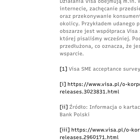
Działania Visa obejmują m.in.
internecie, zachęcanie przedsi
oraz przekonywanie konsument
okolicy. Przykładem udanego p
obszarze jest współpraca Visa
której pisaliśmy wcześniej. Po
przedłużona, co oznacza, że j
wsparcie.
[1]
Visa SME acceptance survey
[i]
https://www.visa.pl/o-kor
releases.3023831.html
[ii]
Źródło: Informacja o kartac
Bank Polski
[iii]
https://www.visa.pl/o-ko
releases.2960171.html