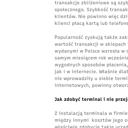
transakcje zbliżeniowe są szy
społecznego. Szybkość transak
klientów. Nie powinno więc dzi
klienci płacą kartą lub telefo
Popularność zyskują także zak
wartość transakcji w sklepach
wydanymi w Polsce wzrosła w 
samym miesiącem rok wcześniej.
wygodnych sposobów płacenia,
jak i w internecie. Właśnie dl
nie wprowadziły u siebie term
internetowych, powinny otworz
Jak zdobyć terminal i nie prz
Z instalacją terminala w firm
między innymi kosztów jego ob
właściwie zdobycie takie urzą