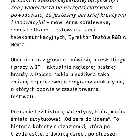
produkt w sposób najbardziej optymalny i
żeby wykorzystanie narzędzi cyfrowych
powodowało, że jesteśmy bardziej kreatywni
i innowacyjni
–
mówi
Anna Koralewska,
specjalistka ds. testowania sieci
telekomunikacyjnych, Dyrektor Testów R&D w
Nokia.
Obecnie coraz głośniej mówi się o reskillingu
i pracy w IT – aktualnie najlepiej płatnej
branży w Polsce. Nokia umożliwia taką
zmianę poprzez swoje programy edukacyjne,
o których opowie w czasie trwania
festiwalu.
Poznacie też historię Valentyny, którą można
śmiało zatytułować „Od zera do lidera”. To
historia kobiety cudzoziemki, która po
trzydziestce, z dwójką dzieci, po dłuższej