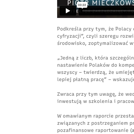
Podkreśla przy tym, że Polacy 
cyfryzacji”, czyli szeregu rozw
środowisko, zoptymalizować w
„Jedną z liczb, która szczegó
nastawienie Polaków do kompete
wszyscy – twierdzą, że umieję
lepiej płatną pracę” – wskazuj
Zwraca przy tym uwagę, że wed
inwestują w szkolenia i prac
W omawianym raporcie przesta
związanych z postrzeganiem p
pozafinansowe raportowanie (