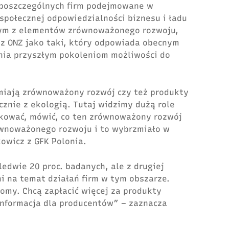
a poszczególnych firm podejmowane w
społecznej odpowiedzialności biznesu i ładu
nym z elementów zrównoważonego rozwoju,
ez ONZ jako taki, który odpowiada obecnym
nia przyszłym pokoleniom możliwości do
amiają zrównoważony rozwój czy te
ż
produkty
nie z ekologią. Tutaj widzimy dużą role
ukować, mówić, co ten zrównoważony rozwój
ównoważonego rozwoju i to wybrzmiało w
owicz z GFK Polonia.
ledwie 20 proc. badanych, ale z drugiej
i na temat działań firm w tym obszarze.
omy. Chc
ą
zapłacić więcej za produkty
nformacja dla producentów” – zaznacza