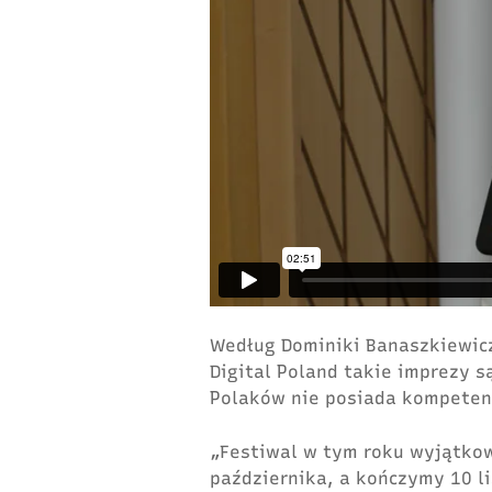
Według Dominiki Banaszkiewicz,
Digital Poland takie imprezy 
Polaków nie posiada kompetenc
„Festiwal w tym roku wyjątkow
pa
ź
dziernika, a kończymy 10 l