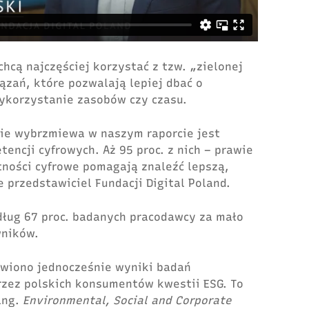
chcą najczęściej korzysta
ć
z tzw. „zielonej
iązań, które pozwalają lepiej dba
ć
o
ykorzystanie zasob
ów
czy czasu.
lnie wybrzmiewa w naszym raporcie jest
ncji cyfrowych. Aż 95 proc. z nich – prawie
tności cyfrowe pomagają znaleźć lepszą,
e przedstawiciel Fundacji Digital Poland.
ług 67 proc. badanych pracodawcy za mało
owników.
wiono jednocześnie wyniki badań
rzez polskich konsumentów kwestii ESG.
To
ang.
Environmental, Social and Corporate