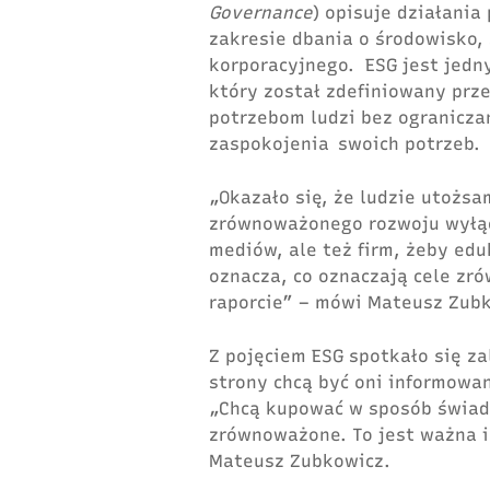
Governance
) opisuje działani
zakresie dbania o środowisko, 
korporacyjnego. ESG jest jed
który został zdefiniowany prz
potrzebom ludzi bez ogranicza
zaspokojenia swoich potrzeb.
„Okazało się, że ludzie utożs
zrównoważonego rozwoju wyłącz
mediów, ale też firm, żeby ed
oznacza, co oznaczają cele zr
raporcie” – mówi Mateusz Zubk
Z pojęciem ESG spotkało się za
strony chcą być oni informowan
„Chcą kupować w sposób
ś
wiad
zrównoważone. To jest ważna i
Mateusz Zubkowicz.