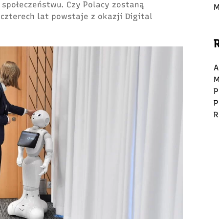
e społeczeństwu. Czy Polacy zostaną
M
czterech lat powstaje z okazji Digital
A
M
P
P
R