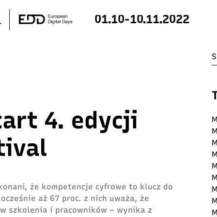
01.10-10.11.2022
tart 4. edycji
M
M
tival
M
M
M
M
konani, że kompetencje cyfrowe to klucz do
M
nocześnie aż 67 proc. z nich uważa, że
M
w szkolenia i pracowników – wynika z
M