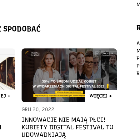
M
Ż SPODOBAĆ
A
M
P
P
R
EJ +
WIĘCEJ +
GRU 20, 2022
INNOWACJE NIE MAJĄ PŁCI!
U
KOBIETY DIGITAL FESTIVAL TO
UDOWADNIAJĄ