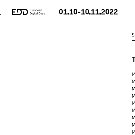
01.10-10.11.2022
M
M
M
M
M
:
M
M
M
M