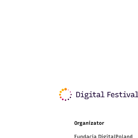
Organizator
Fundacja DigitalPoland