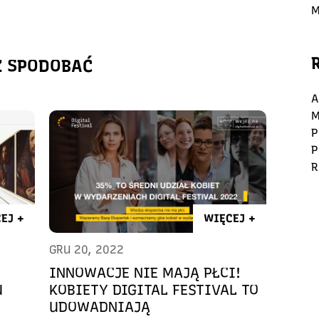
M
Ż SPODOBAĆ
A
M
P
P
R
EJ +
WIĘCEJ +
GRU 20, 2022
INNOWACJE NIE MAJĄ PŁCI!
U
KOBIETY DIGITAL FESTIVAL TO
UDOWADNIAJĄ