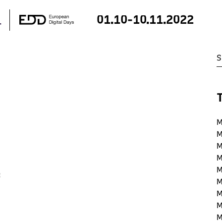
01.10-10.11.2022
M
M
M
M
M
:
M
M
M
M