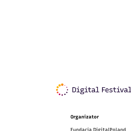
Organizator
Fundacja DigitalPoland