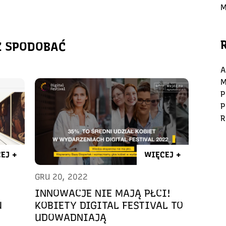
M
Ż SPODOBAĆ
A
M
P
P
R
EJ +
WIĘCEJ +
GRU 20, 2022
INNOWACJE NIE MAJĄ PŁCI!
U
KOBIETY DIGITAL FESTIVAL TO
UDOWADNIAJĄ