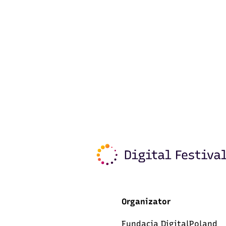
Organizator
Fundacja DigitalPoland