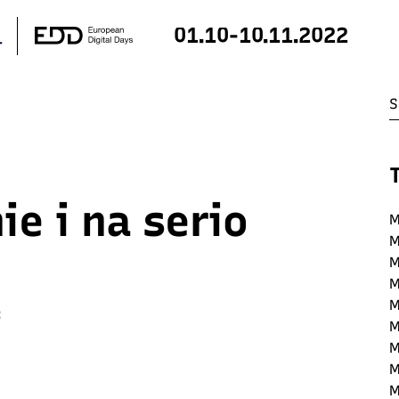
01.10-10.11.2022
e i na serio
M
M
M
M
M
:
M
M
M
M