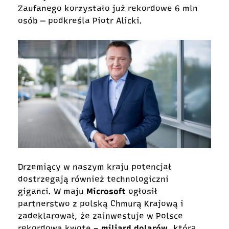
Zaufanego korzystało już rekordowe 6 mln
osób ― podkreśla Piotr Alicki.
Drzemiący w naszym kraju potencjał
dostrzegają również technologiczni
giganci. W maju
Microsoft
ogłosił
partnerstwo z polską Chmurą Krajową i
zadeklarował, że zainwestuje w Polsce
rekordową kwotę –
miliard dolarów
, która