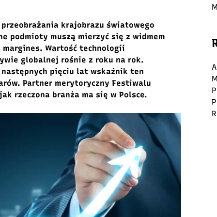
M
o przeobrażania krajobrazu światowego
jne podmioty muszą mierzyć się z widmem
 margines. Wartość technologii
wie globalnej rośnie z roku na rok.
A
 następnych pięciu lat wskaźnik ten
M
larów. Partner merytoryczny Festiwalu
P
 jak rzeczona branża ma się w Polsce.
P
R