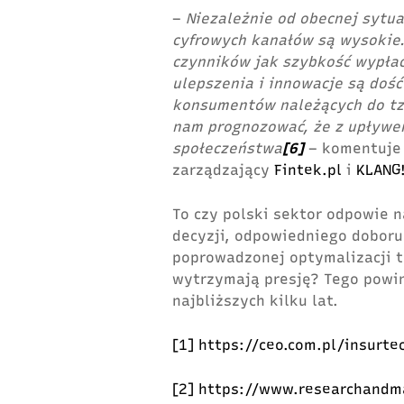
–
Niezależnie od obecnej sytua
cyfrowych kanałów są wysokie.
czynników jak szybkość wypła
ulepszenia i innowacje są dość
konsumentów należących do tzw
nam prognozować, że z upływem
społeczeństwa
[6]
– komentuje 
zarządzający
Fintek.pl
i
KLANG
To czy polski sektor odpowie 
decyzji, odpowiedniego doboru
poprowadzonej optymalizacji t
wytrzymają presję? Tego powin
najbliższych kilku lat.
[1]
https://ceo.com.pl/insurt
[2]
https://www.researchandm