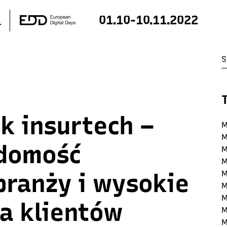
01.10-10.11.2022
ek insurtech –
M
M
adomość
M
M
branży i wysokie
M
M
M
a klientów
M
M