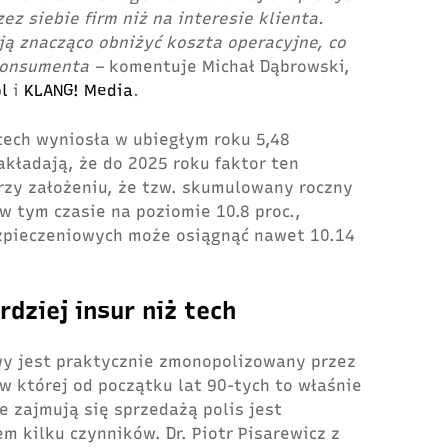
z siebie firm niż na interesie klienta.
ą znacząco obniżyć koszta operacyjne, co
konsumenta –
komentuje Michał Dąbrowski,
l
i
KLANG! Media
.
tech wyniosła w ubiegłym roku 5,48
kładają, że do 2025 roku faktor ten
rzy założeniu, że tzw. skumulowany roczny
w tym czasie na poziomie 10.8 proc.,
ezpieczeniowych może osiągnąć nawet 10.14
rdziej insur niż tech
wy jest praktycznie zmonopolizowany przez
w której od początku lat 90-tych to właśnie
 zajmują się sprzedażą polis jest
kilku czynników. Dr. Piotr Pisarewicz z