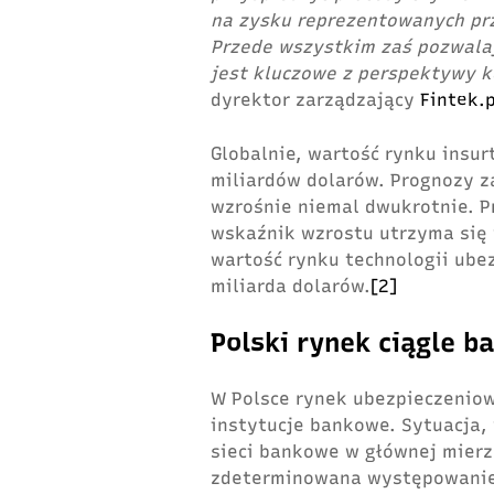
na zysku reprezentowanych prze
Przede wszystkim zaś pozwalaj
jest kluczowe z perspektywy 
dyrektor zarządzający
Fintek.p
Globalnie, wartość rynku insur
miliardów dolarów. Prognozy za
wzrośnie niemal dwukrotnie. P
wskaźnik wzrostu utrzyma się 
wartość rynku technologii ub
miliarda dolarów.
[2]
Polski rynek ciągle ba
W Polsce rynek ubezpieczenio
instytucje bankowe. Sytuacja, 
sieci bankowe w głównej mierze
zdeterminowana występowaniem 