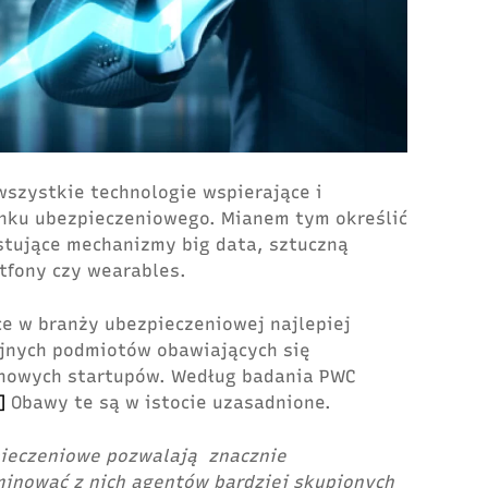
wszystkie technologie wspierające i
ynku ubezpieczeniowego. Mianem tym określić
tujące mechanizmy big data, sztuczną
rtfony czy wearables.
e w branży ubezpieczeniowej najlepiej
jnych podmiotów obawiających się
chowych startupów. Według badania PWC
]
Obawy te są w istocie uzasadnione.
ieczeniowe pozwalają znacznie
minować z nich agentów bardziej skupionych