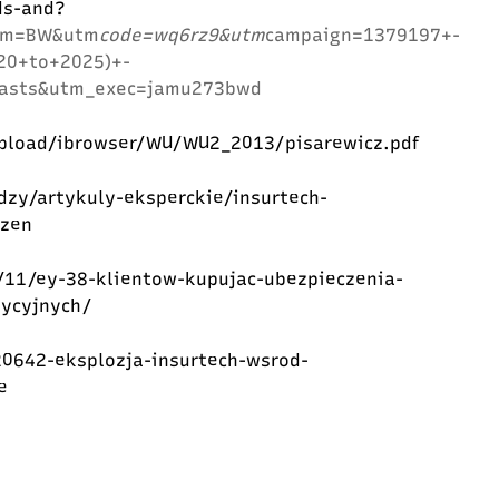
ds-and?
um=BW&utm
code=wq6rz9&utm
campaign=1379197+-
20+to+2025)+-
casts&utm_exec=jamu273bwd
/upload/ibrowser/WU/WU2_2013/pisarewicz.pdf
dzy/artykuly-eksperckie/insurtech-
czen
/11/ey-38-klientow-kupujac-ubezpieczenia-
dycyjnych/
20642-eksplozja-insurtech-wsrod-
e