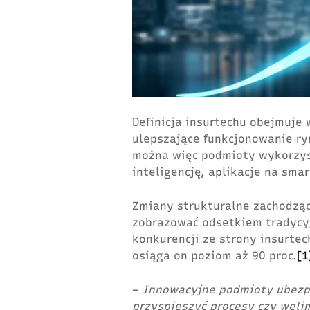
Definicja insurtechu obejmuje 
ulepszające funkcjonowanie r
można więc podmioty wykorzys
inteligencję, aplikacje na sma
Zmiany strukturalne zachodząc
zobrazować odsetkiem tradycy
konkurencji ze strony insurte
osiąga on poziom aż 90 proc.
[1
–
Innowacyjne podmioty ubezp
przyspieszyć procesy czy weli