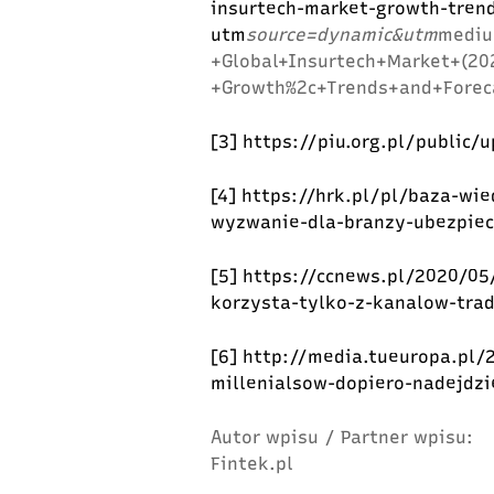
insurtech-market-growth-tren
utm
source=dynamic&utm
medi
+Global+Insurtech+Market+(20
+Growth%2c+Trends+and+Fore
[3]
https://piu.org.pl/public
[4]
https://hrk.pl/pl/baza-wie
wyzwanie-dla-branzy-ubezpie
[5]
https://ccnews.pl/2020/05
korzysta-tylko-z-kanalow-tra
[6]
http://media.tueuropa.pl/
millenialsow-dopiero-nadejdzi
Autor wpisu / Partner wpisu:
Fintek.pl