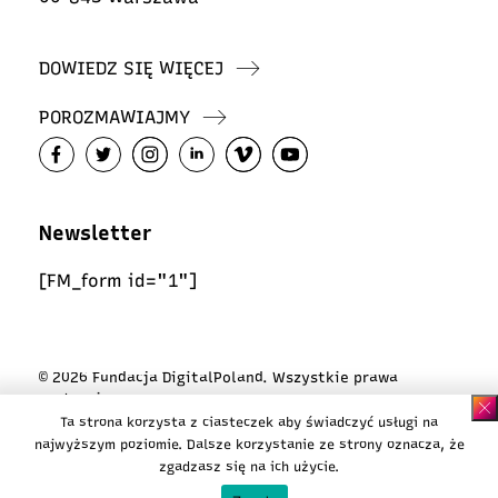
DOWIEDZ SIĘ WIĘCEJ
POROZMAWIAJMY
Newsletter
[FM_form id="1"]
© 2026 Fundacja DigitalPoland. Wszystkie prawa
zastrzeżone
Ta strona korzysta z ciasteczek aby świadczyć usługi na
Polityka ciasteczek
najwyższym poziomie. Dalsze korzystanie ze strony oznacza, że
Polityka prywatności
zgadzasz się na ich użycie.
Design:
Karina Majchrzak / Koi Kollektive