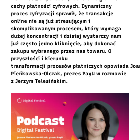
cechy płatności cyfrowych.
Dynamiczny
proces cyfryzacji sprawił, że transakcje
online nie są już stresującym i
skomplikowanym procesem, który wymaga
dużej ko
ncentracji
i d
zisiaj wystarczy nam
już często jedno kliknięcie
, aby dokonać
zakupu wybranego przez nas towaru
.
O
przyszłości i kierunku
transformacji
procesów
płatniczych
opowiada
Joa
Pieńkowska-Olczak
,
prezes
PayU
w rozmowie
z Jerzym Telesińskim.