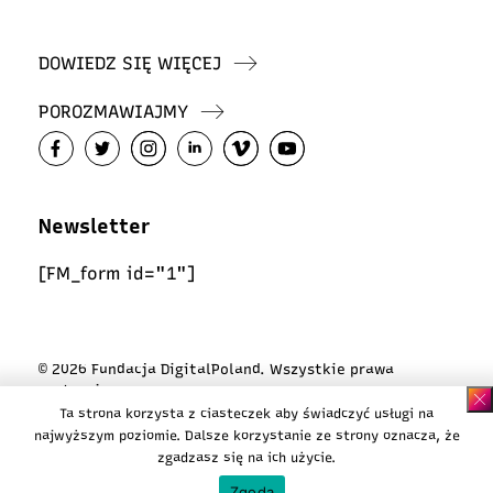
DOWIEDZ SIĘ WIĘCEJ
POROZMAWIAJMY
Newsletter
[FM_form id="1"]
© 2026 Fundacja DigitalPoland. Wszystkie prawa
zastrzeżone
Ta strona korzysta z ciasteczek aby świadczyć usługi na
Polityka ciasteczek
najwyższym poziomie. Dalsze korzystanie ze strony oznacza, że
Polityka prywatności
zgadzasz się na ich użycie.
Design:
Karina Majchrzak / Koi Kollektive
Zgoda