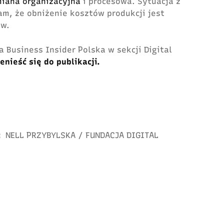
miana organizacyjna
i procesowa. Sytuacja z
am, że obniżenie kosztów produkcji jest
ów.
 Business Insider Polska w sekcji Digital
enieść się do publikacji.
:
NELL PRZYBYLSKA
/
FUNDACJA DIGITAL