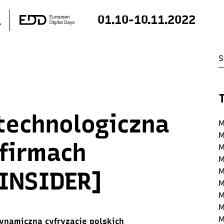
01.10-10.11.2022
technologiczna
M
M
 firmach
M
M
INSIDER]
M
M
M
M
M
namiczną cyfryzację polskich