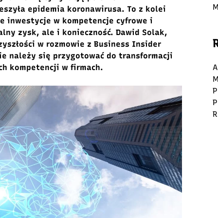
M
eszyła epidemia koronawirusa. To z kolei
e inwestycje w kompetencje cyfrowe i
alny zysk, ale i konieczność. Dawid Solak,
zyszłości w rozmowie z Business Insider
ie należy się przygotować do transformacji
ch kompetencji w firmach.
A
M
P
P
R