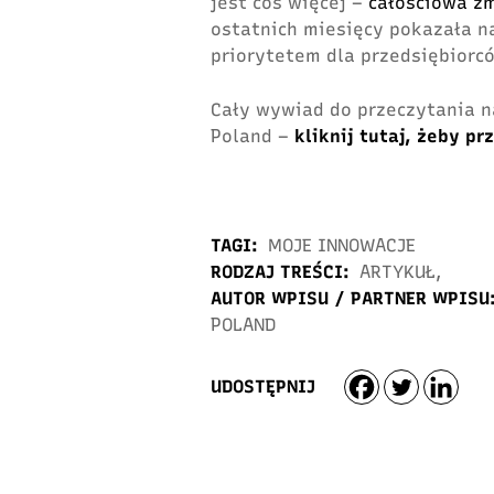
jest coś więcej –
całościowa z
ostatnich miesięcy pokazała n
priorytetem dla przedsiębiorc
Cały wywiad do przeczytania na
Poland –
kliknij tutaj, żeby prz
TAGI:
MOJE INNOWACJE
RODZAJ TREŚCI:
ARTYKUŁ
,
AUTOR WPISU / PARTNER WPISU
POLAND
UDOSTĘPNIJ