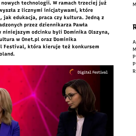
nowych technologii. W ramach trzeciej już
M
 wyszła z licznymi inicjatywami, które
, jak edukacja, praca czy kultura. Jedną z
adzonych przez dziennikarza Pawła
 niniejszym odcinku byli Dominika Olszyna,
Kultura w Onet.pl oraz Dominika
A
l Festival, która kieruje też konkursem
M
Poland.
P
P
R