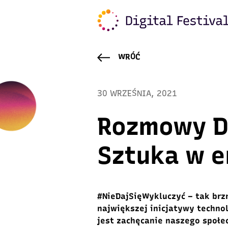
WRÓĆ
30 WRZEŚNIA, 2021
Rozmowy Di
Sztuka w e
#NieDajSięWykluczyć – tak brzm
największej inicjatywy techno
jest zachęcanie naszego społ