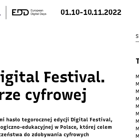
01.10-10.11.2022
gital Festival.
M
M
rze cyfrowej
M
M
M
M
i hasło tegorocznej edycji Digital Festival,
M
logiczno-edukacyjnej w Polsce, której celem
M
eczeństwa do zdobywania cyfrowych
M