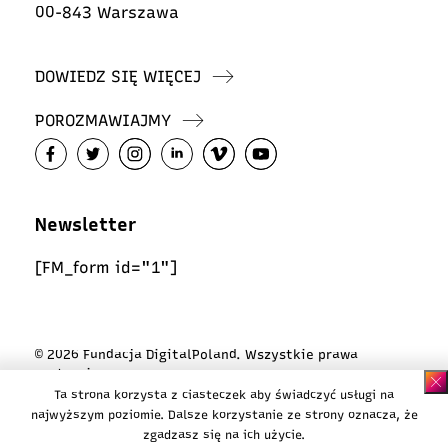
00-843 Warszawa
DOWIEDZ SIĘ WIĘCEJ
POROZMAWIAJMY
Newsletter
[FM_form id="1"]
© 2026 Fundacja DigitalPoland. Wszystkie prawa
zastrzeżone
Ta strona korzysta z ciasteczek aby świadczyć usługi na
Polityka ciasteczek
najwyższym poziomie. Dalsze korzystanie ze strony oznacza, że
Polityka prywatności
zgadzasz się na ich użycie.