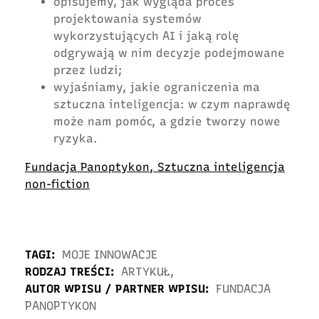
opisujemy, jak wygląda proces
projektowania systemów
wykorzystujących AI i jaką rolę
odgrywają w nim decyzje podejmowane
przez ludzi;
wyjaśniamy, jakie ograniczenia ma
sztuczna inteligencja: w czym naprawdę
może nam pomóc, a gdzie tworzy nowe
ryzyka.
Fundacja Panoptykon, Sztuczna inteligencja
non-fiction
TAGI:
MOJE INNOWACJE
RODZAJ TREŚCI:
ARTYKUŁ
,
AUTOR WPISU / PARTNER WPISU:
FUNDACJA
PANOPTYKON