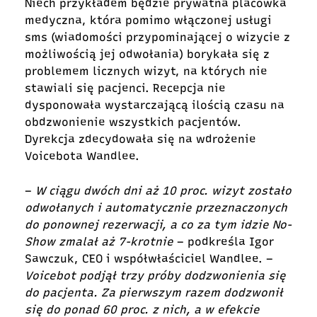
Niech przykładem będzie prywatna placówka
medyczna, która pomimo włączonej usługi
sms (wiadomości przypominającej o wizycie z
możliwością jej odwołania) borykała się z
problemem licznych wizyt, na których nie
stawiali się pacjenci. Recepcja nie
dysponowała wystarczającą ilością czasu na
obdzwonienie wszystkich pacjentów.
Dyrekcja zdecydowała się na wdrożenie
Voicebota Wandlee.
–
W ciągu dwóch dni aż 10 proc. wizyt zostało
odwołanych i automatycznie przeznaczonych
do ponownej rezerwacji, a co za tym idzie No-
Show zmalał aż 7-krotnie
– podkreśla Igor
Sawczuk, CEO i współwłaściciel Wandlee. –
Voicebot podjął trzy próby dodzwonienia się
do pacjenta. Za pierwszym razem dodzwonił
się do ponad 60 proc. z nich, a w efekcie