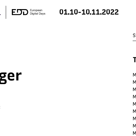
01.10-10.11.2022
ger
M
M
M
M
M
:
M
M
M
M