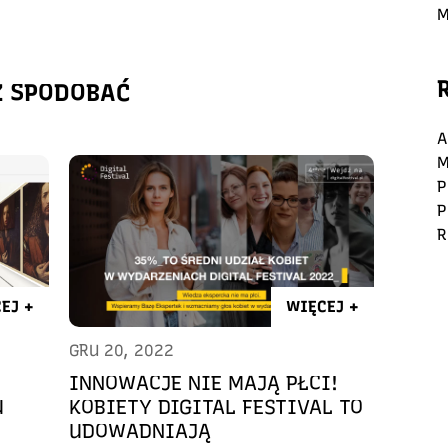
M
Ż SPODOBAĆ
A
M
P
P
R
EJ +
WIĘCEJ +
GRU 20, 2022
INNOWACJE NIE MAJĄ PŁCI!
U
KOBIETY DIGITAL FESTIVAL TO
UDOWADNIAJĄ