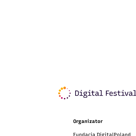
Organizator
Fundacja DigitalPoland