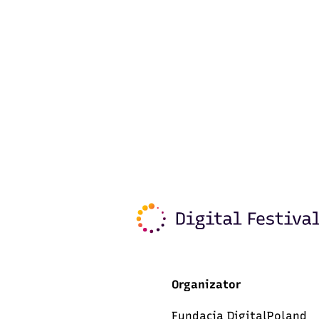
Organizator
Fundacja DigitalPoland