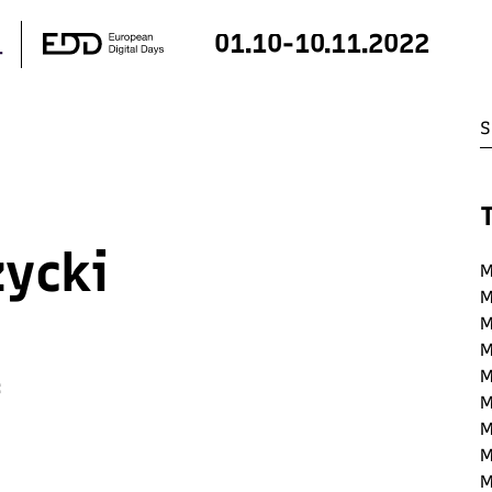
01.10-10.11.2022
życki
M
M
M
M
M
:
M
M
M
M