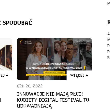
M
Ż SPODOBAĆ
A
M
P
P
R
EJ +
WIĘCEJ +
GRU 20, 2022
INNOWACJE NIE MAJĄ PŁCI!
U
KOBIETY DIGITAL FESTIVAL TO
UDOWADNIAJĄ