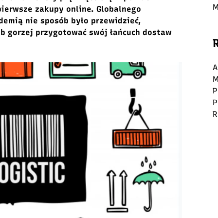
M
pierwsze zakupy online. Globalnego
emią nie sposób było przewidzieć,
ub gorzej przygotować swój łańcuch dostaw
A
M
P
P
R