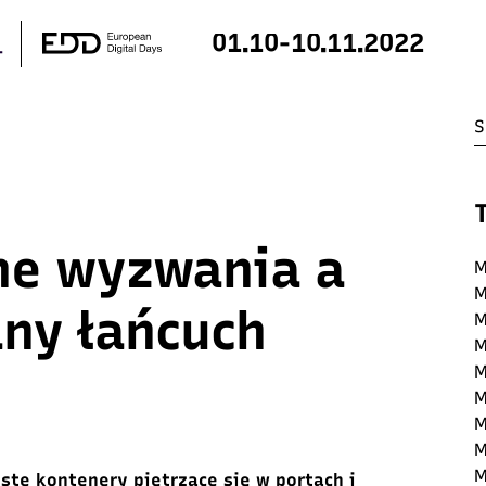
01.10-10.11.2022
ne wyzwania a
M
M
ny łańcuch
M
M
M
M
M
M
M
ste kontenery piętrzące się w portach i