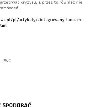
przetrwać kryzysu, a przez to również nie
 zamówień.
wc.pl/pl/artykuly/zintegrowany-lancuch-
html
:
PWC
Ż SPODOBAĆ