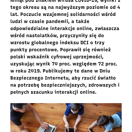
minął pod znakiem wirusa COVID-19, wyniki z
tego okresu są na najwyższym poziomie od 4
lat. Poczucie wzajemnej solidarności wśród
ludzi w czasie pandemii, a także
odpowiedzialne interakcje online, zwłaszcza
wśród nastolatków, przyczyniły się do
wzrostu globalnego indeksu DCI o trzy
punkty procentowe. Poprawił się również
polski wskaźnik cyfrowej uprzejmości,
uzyskując wynik 70 proc. względem 72 proc.
w roku 2019. Publikujemy te dane w Dniu
Bezpiecznego Internetu, aby rzucić światło
na potrzebę bezpieczniejszych, zdrowszych i
pełnych szacunku interakcji online.