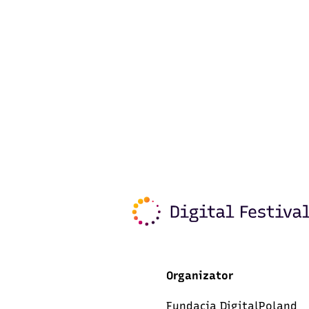
Organizator
Fundacja DigitalPoland