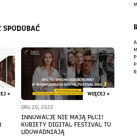
M
Ż SPODOBAĆ
A
M
P
P
R
EJ +
WIĘCEJ +
GRU 20, 2022
INNOWACJE NIE MAJĄ PŁCI!
U
KOBIETY DIGITAL FESTIVAL TO
UDOWADNIAJĄ