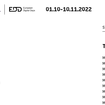
01.10-10.11.2022
M
M
M
M
M
:
M
M
M
M