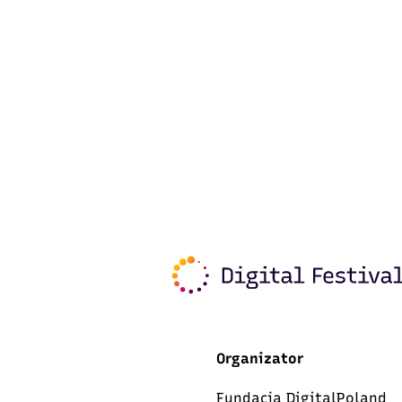
Organizator
Fundacja DigitalPoland