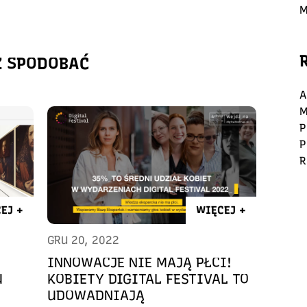
M
Ż SPODOBAĆ
A
M
P
P
R
EJ +
WIĘCEJ +
GRU 20, 2022
INNOWACJE NIE MAJĄ PŁCI!
U
KOBIETY DIGITAL FESTIVAL TO
UDOWADNIAJĄ