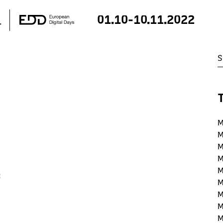
01.10-10.11.2022
M
M
M
M
M
:
M
M
M
M