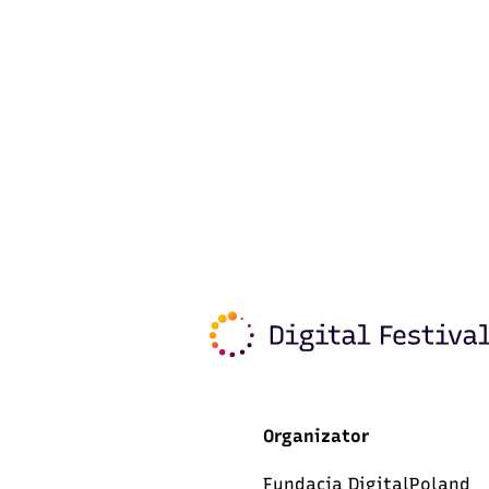
Organizator
Fundacja DigitalPoland