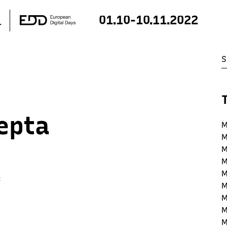
01.10-10.11.2022
epta
M
M
M
M
M
:
M
M
M
M