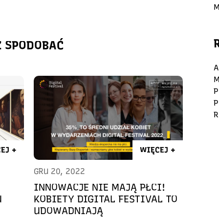
M
Ż SPODOBAĆ
A
M
P
P
R
EJ +
WIĘCEJ +
GRU 20, 2022
INNOWACJE NIE MAJĄ PŁCI!
U
KOBIETY DIGITAL FESTIVAL TO
UDOWADNIAJĄ